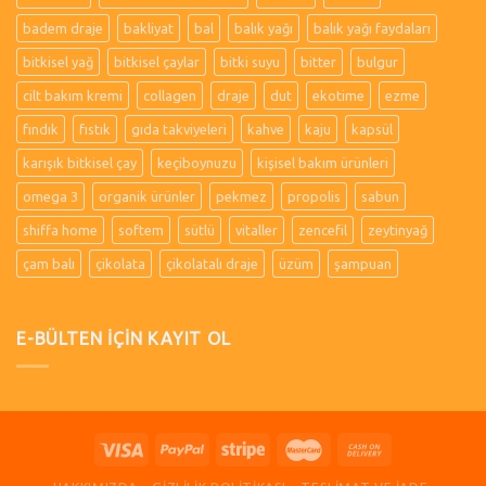
badem draje
bakliyat
bal
balık yağı
balık yağı faydaları
bitkisel yağ
bitkisel çaylar
bitki suyu
bitter
bulgur
cilt bakım kremi
collagen
draje
dut
ekotime
ezme
fındık
fıstık
gıda takviyeleri
kahve
kaju
kapsül
karışık bitkisel çay
keçiboynuzu
kişisel bakım ürünleri
omega 3
organik ürünler
pekmez
propolis
sabun
shiffa home
softem
sütlü
vitaller
zencefil
zeytinyağ
çam balı
çikolata
çikolatalı draje
üzüm
şampuan
E-BÜLTEN İÇİN KAYIT OL