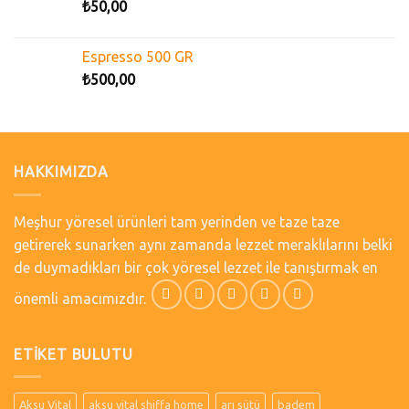
₺
50,00
Espresso 500 GR
₺
500,00
HAKKIMIZDA
Meşhur yöresel ürünleri tam yerinden ve taze taze
getirerek sunarken aynı zamanda lezzet meraklılarını belki
de duymadıkları bir çok yöresel lezzet ile tanıştırmak en
önemli amacımızdır.
ETIKET BULUTU
Aksu Vital
aksu vital shiffa home
arı sütü
badem