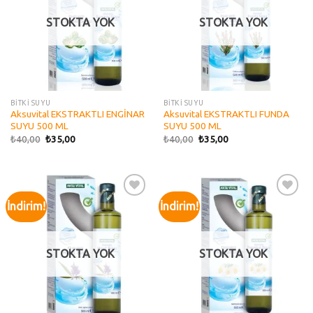
STOKTA YOK
STOKTA YOK
BİTKİ SUYU
BİTKİ SUYU
Aksuvital EKSTRAKTLI ENGİNAR
Aksuvital EKSTRAKTLI FUNDA
SUYU 500 ML
SUYU 500 ML
₺
40,00
₺
35,00
₺
40,00
₺
35,00
İndirim!
İndirim!
Add to
Add to
wishlist
wishlist
STOKTA YOK
STOKTA YOK