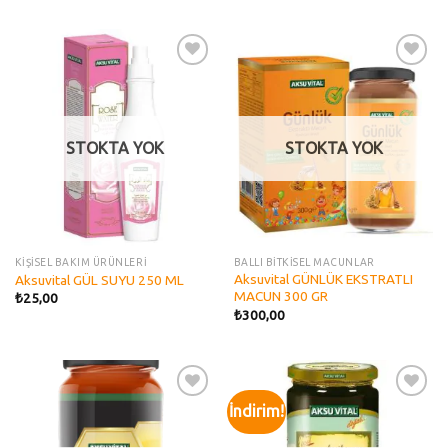
Add to
Add to
wishlist
wishlist
STOKTA YOK
STOKTA YOK
KİŞİSEL BAKIM ÜRÜNLERİ
BALLI BİTKİSEL MACUNLAR
Aksuvital GÜNLÜK EKSTRATLI
Aksuvital GÜL SUYU 250 ML
MACUN 300 GR
₺
25,00
₺
300,00
İndirim!
Add to
Add to
wishlist
wishlist