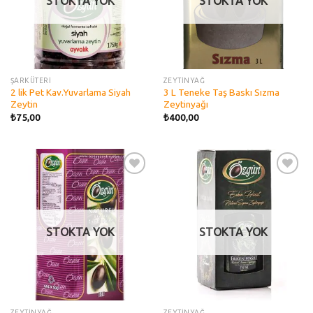
STOKTA YOK
STOKTA YOK
ŞARKÜTERİ
ZEYTİNYAĞ
2 lik Pet Kav.Yuvarlama Siyah
3 L Teneke Taş Baskı Sızma
Zeytin
Zeytinyağı
₺
75,00
₺
400,00
Add to
Add to
wishlist
wishlist
STOKTA YOK
STOKTA YOK
ZEYTİNYAĞ
ZEYTİNYAĞ