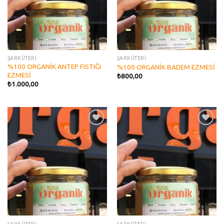
ŞARKÜTERİ
ŞARKÜTERİ
%100 ORGANİK ANTEP FISTIĞI
%100 ORGANİK BADEM EZMESİ
EZMESİ
₺
800,00
₺
1.000,00
Add to
Add to
wishlist
wishlist
ŞARKÜTERİ
ŞARKÜTERİ