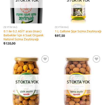
STOKTA YOK
STOKTA YOK
ZEYTİNYAĞ
ZEYTİNYAĞ
0.1 ile 0.2 ASİT arası (max.)
1 L Gallone Şişe Sızma Zeytinyağı
Bebekler İçin 4 Saat Organik
₺
97,50
Natürel Sızma Zeytinyağı
₺
120,00
Add to
Add to
wishlist
wishlist
STOKTA YOK
STOKTA YOK