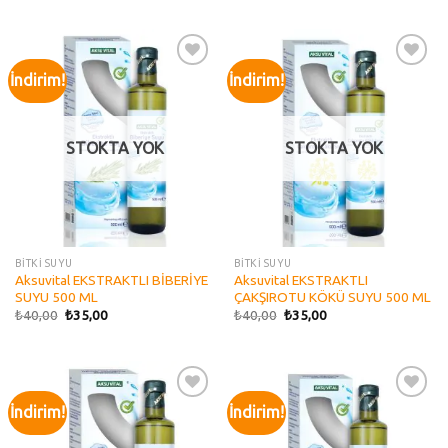
İndirim!
İndirim!
Add to
Add to
wishlist
wishlist
STOKTA YOK
STOKTA YOK
BİTKİ SUYU
BİTKİ SUYU
Aksuvital EKSTRAKTLI BİBERİYE
Aksuvital EKSTRAKTLI
SUYU 500 ML
ÇAKŞIROTU KÖKÜ SUYU 500 ML
₺
40,00
₺
35,00
₺
40,00
₺
35,00
İndirim!
İndirim!
Add to
Add to
wishlist
wishlist