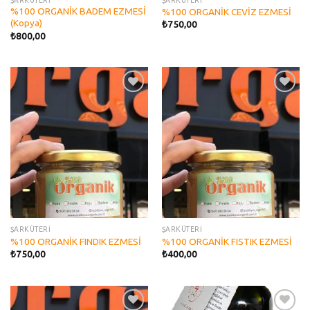
%100 ORGANİK BADEM EZMESİ
%100 ORGANİK CEVİZ EZMESİ
(Kopya)
₺
750,00
₺
800,00
Add to
Add to
wishlist
wishlist
ŞARKÜTERİ
ŞARKÜTERİ
%100 ORGANİK FINDIK EZMESİ
%100 ORGANİK FISTIK EZMESİ
₺
750,00
₺
400,00