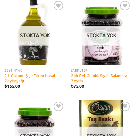
Add to
Add to
wishlist
wishlist
STOKTA YOK
STOKTA YOK
ZEYTİNYAĞ
ŞARKÜTERİ
2 L Gallone Şişe Erken Hasat
2 lik Pet Gemlik Siyah Salamura
Zeytinyağı
Zeytin
₺
155,00
₺
75,00
Add to
Add to
wishlist
wishlist