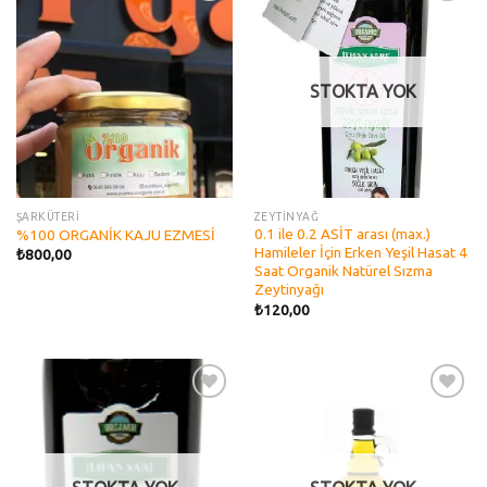
Add to
Add to
wishlist
wishlist
STOKTA YOK
ŞARKÜTERİ
ZEYTİNYAĞ
0.1 ile 0.2 ASİT arası (max.)
%100 ORGANİK KAJU EZMESİ
Hamileler İçin Erken Yeşil Hasat 4
₺
800,00
Saat Organik Natürel Sızma
Zeytinyağı
₺
120,00
Add to
Add to
wishlist
wishlist