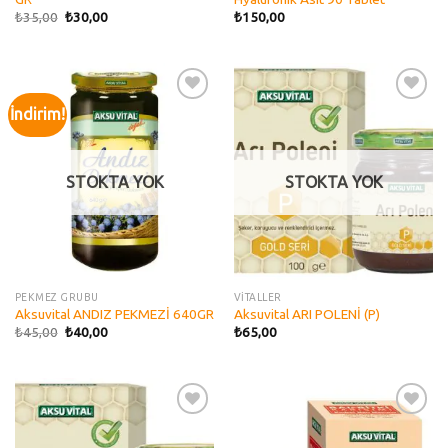
₺
35,00
₺
30,00
₺
150,00
İndirim!
Add to
Add to
wishlist
wishlist
STOKTA YOK
STOKTA YOK
PEKMEZ GRUBU
VİTALLER
Aksuvital ANDIZ PEKMEZİ 640GR
Aksuvital ARI POLENİ (P)
₺
45,00
₺
40,00
₺
65,00
Add to
Add to
wishlist
wishlist