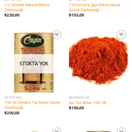
5 L Teneke Naturel Birinci
750 ml Kare Şişe Erken Hasat
Zeytinyağı
Sızma Zeytinyağı
₺
250,00
₺
105,00
Add to
Add to
wishlist
wishlist
STOKTA YOK
ZEYTİNYAĞ
BAHARATLAR
750 ml Teneke Taş Baskı Sızma
Acı Toz Biber 100 GR
Zeytinyağı
₺
100,00
₺
200,00