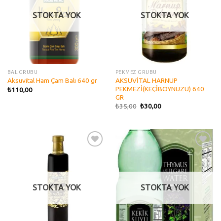
STOKTA YOK
STOKTA YOK
BAL GRUBU
PEKMEZ GRUBU
AKSUVİTAL HARNUP
Aksuvital Ham Çam Balı 640 gr
PEKMEZİ(KEÇİBOYNUZU) 640
₺
110,00
GR
₺
35,00
₺
30,00
Add to
Add to
wishlist
wishlist
STOKTA YOK
STOKTA YOK