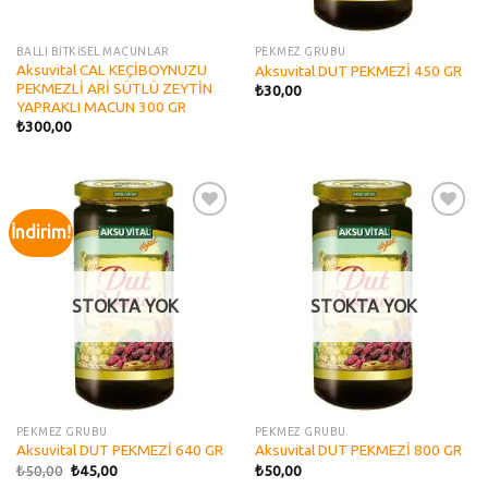
BALLI BİTKİSEL MACUNLAR
PEKMEZ GRUBU
Aksuvital CAL KEÇİBOYNUZU
Aksuvital DUT PEKMEZİ 450 GR
PEKMEZLİ ARİ SÜTLÜ ZEYTİN
₺
30,00
YAPRAKLI MACUN 300 GR
₺
300,00
İndirim!
Add to
Add to
wishlist
wishlist
STOKTA YOK
STOKTA YOK
PEKMEZ GRUBU
PEKMEZ GRUBU
Aksuvital DUT PEKMEZİ 640 GR
Aksuvital DUT PEKMEZİ 800 GR
₺
50,00
₺
45,00
₺
50,00