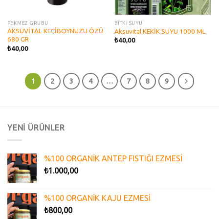
PEKMEZ GRUBU
BİTKİ SUYU
AKSUVİTAL KEÇİBOYNUZU ÖZÜ
Aksuvital KEKİK SUYU 1000 ML
680 GR
₺
40,00
₺
40,00
1
2
3
4
…
7
8
9
YENİ ÜRÜNLER
%100 ORGANİK ANTEP FISTIĞI EZMESİ
₺
1.000,00
%100 ORGANİK KAJU EZMESİ
₺
800,00