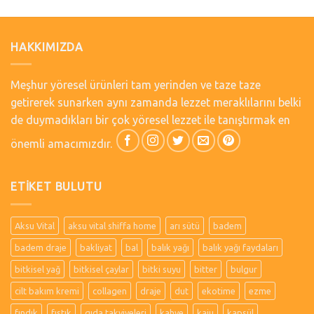
HAKKIMIZDA
Meşhur yöresel ürünleri tam yerinden ve taze taze
getirerek sunarken aynı zamanda lezzet meraklılarını belki
de duymadıkları bir çok yöresel lezzet ile tanıştırmak en
önemli amacımızdır.
ETIKET BULUTU
Aksu Vital
aksu vital shiffa home
arı sütü
badem
badem draje
bakliyat
bal
balık yağı
balık yağı faydaları
bitkisel yağ
bitkisel çaylar
bitki suyu
bitter
bulgur
cilt bakım kremi
collagen
draje
dut
ekotime
ezme
fındık
fıstık
gıda takviyeleri
kahve
kaju
kapsül