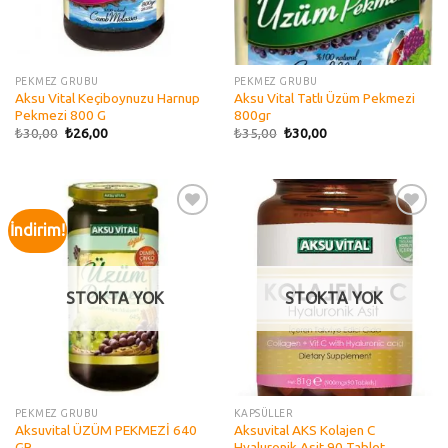
PEKMEZ GRUBU
PEKMEZ GRUBU
Aksu Vital Keçiboynuzu Harnup
Aksu Vital Tatlı Üzüm Pekmezi
Pekmezi 800 G
800gr
₺
30,00
₺
26,00
₺
35,00
₺
30,00
İndirim!
Add to
Add to
wishlist
wishlist
STOKTA YOK
STOKTA YOK
PEKMEZ GRUBU
KAPSÜLLER
Aksuvital ÜZÜM PEKMEZİ 640
Aksuvital AKS Kolajen C
GR
Hyaluronik Asit 90 Tablet