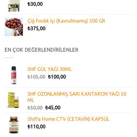
₺
30,00
Çiğ Fındık İçi (Kavrulmamış) 500 GR
₺
375,00
EN ÇOK DEĞERLENDİRİLENLER
SHF GÜL YAĞI 30ML
₺
105,00
₺
100,00
SHF OZONLANMIŞ SARI KANTARON YAĞI 50
ML
₺
50,00
₺
45,00
Shiffa Home CTV (CETAVİN) KAPSÜL
₺
110,00