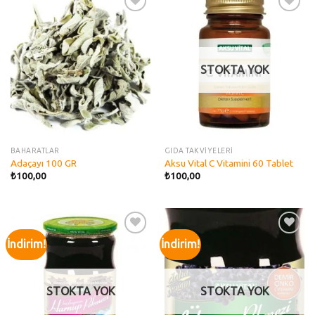
Add to
Add to
wishlist
wishlist
STOKTA YOK
BAHARATLAR
GIDA TAKVİYELERİ
Adaçayı 100 GR
Aksu Vital C Vitamini 60 Tablet
₺
100,00
₺
100,00
İndirim!
İndirim!
Add to
Add to
wishlist
wishlist
STOKTA YOK
STOKTA YOK