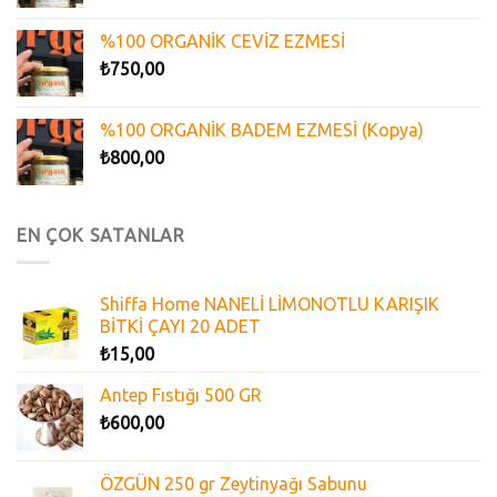
%100 ORGANİK CEVİZ EZMESİ
₺
750,00
%100 ORGANİK BADEM EZMESİ (Kopya)
₺
800,00
EN ÇOK SATANLAR
Shiffa Home NANELİ LİMONOTLU KARIŞIK
BİTKİ ÇAYI 20 ADET
₺
15,00
Antep Fıstığı 500 GR
₺
600,00
ÖZGÜN 250 gr Zeytinyağı Sabunu