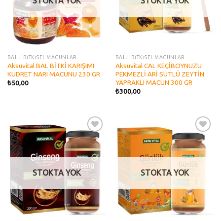
STOKTA YOK
STOKTA YOK
BALLI BİTKİSEL MACUNLAR
BALLI BİTKİSEL MACUNLAR
Aksuvital BAL BİTKİ KARIŞIMI
Aksuvital CAL KEÇİBOYNUZU
KUDRET NARI MACUNU 230 GR
PEKMEZLİ ARİ SÜTLÜ ZEYTİN
YAPRAKLI MACUN 300 GR
₺
50,00
₺
300,00
Add to
Add to
wishlist
wishlist
STOKTA YOK
STOKTA YOK