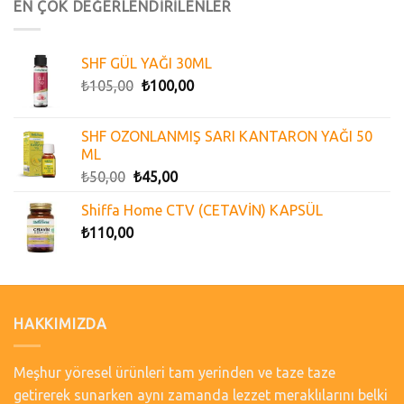
EN ÇOK DEĞERLENDİRİLENLER
SHF GÜL YAĞI 30ML
₺
105,00
₺
100,00
SHF OZONLANMIŞ SARI KANTARON YAĞI 50
ML
₺
50,00
₺
45,00
Shiffa Home CTV (CETAVİN) KAPSÜL
₺
110,00
HAKKIMIZDA
Meşhur yöresel ürünleri tam yerinden ve taze taze
getirerek sunarken aynı zamanda lezzet meraklılarını belki