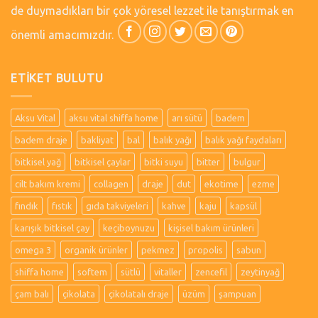
de duymadıkları bir çok yöresel lezzet ile tanıştırmak en
önemli amacımızdır.
ETIKET BULUTU
Aksu Vital
aksu vital shiffa home
arı sütü
badem
badem draje
bakliyat
bal
balık yağı
balık yağı faydaları
bitkisel yağ
bitkisel çaylar
bitki suyu
bitter
bulgur
cilt bakım kremi
collagen
draje
dut
ekotime
ezme
fındık
fıstık
gıda takviyeleri
kahve
kaju
kapsül
karışık bitkisel çay
keçiboynuzu
kişisel bakım ürünleri
omega 3
organik ürünler
pekmez
propolis
sabun
shiffa home
softem
sütlü
vitaller
zencefil
zeytinyağ
çam balı
çikolata
çikolatalı draje
üzüm
şampuan