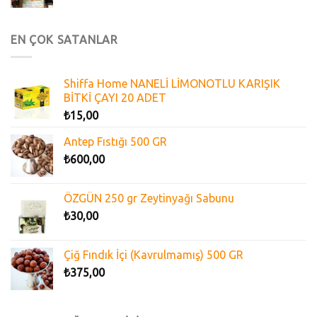
EN ÇOK SATANLAR
Shiffa Home NANELİ LİMONOTLU KARIŞIK
BİTKİ ÇAYI 20 ADET
₺
15,00
Antep Fıstığı 500 GR
₺
600,00
ÖZGÜN 250 gr Zeytinyağı Sabunu
₺
30,00
Çiğ Fındık İçi (Kavrulmamış) 500 GR
₺
375,00