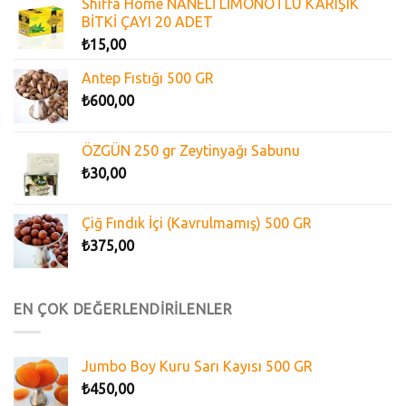
Shiffa Home NANELİ LİMONOTLU KARIŞIK
BİTKİ ÇAYI 20 ADET
₺
15,00
Antep Fıstığı 500 GR
₺
600,00
ÖZGÜN 250 gr Zeytinyağı Sabunu
₺
30,00
Çiğ Fındık İçi (Kavrulmamış) 500 GR
₺
375,00
EN ÇOK DEĞERLENDİRİLENLER
Jumbo Boy Kuru Sarı Kayısı 500 GR
₺
450,00