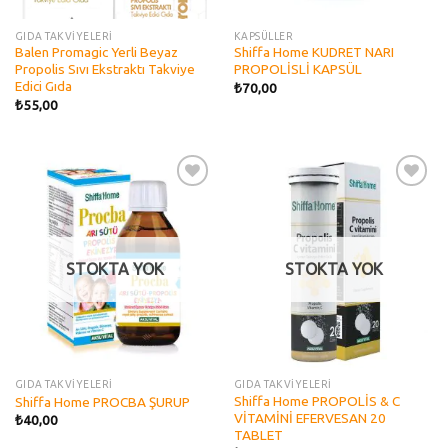
GIDA TAKVİYELERİ
KAPSÜLLER
Balen Promagic Yerli Beyaz
Shiffa Home KUDRET NARI
Propolis Sıvı Ekstraktı Takviye
PROPOLİSLİ KAPSÜL
Edici Gıda
₺
70,00
₺
55,00
Add to
Add to
wishlist
wishlist
STOKTA YOK
STOKTA YOK
GIDA TAKVİYELERİ
GIDA TAKVİYELERİ
Shiffa Home PROPOLİS & C
Shiffa Home PROCBA ŞURUP
VİTAMİNİ EFERVESAN 20
₺
40,00
TABLET