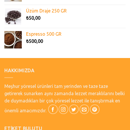
Üzüm Draje 250 GR
₺
50,00
Espresso 500 GR
₺
500,00
HAKKIMIZDA
Meşhur yöresel ürünleri tam yerinden ve taze taze
getirerek sunarken aynı zamanda lezzet meraklılarını belki
de duymadıkları bir çok yöresel lezzet ile tanıştırmak en
önemli amacımızdır.
ETIKET BULUTU