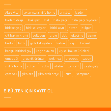
Aksu Vital
aksu vital shiffa home
arı sütü
badem
badem draje
bakliyat
bal
balık yağı
balık yağı faydaları
bitkisel yağ
bitkisel çaylar
bitki suyu
bitter
bulgur
cilt bakım kremi
collagen
draje
dut
ekotime
ezme
fındık
fıstık
gıda takviyeleri
kahve
kaju
kapsül
karışık bitkisel çay
keçiboynuzu
kişisel bakım ürünleri
omega 3
organik ürünler
pekmez
propolis
sabun
shiffa home
softem
sütlü
vitaller
zencefil
zeytinyağ
çam balı
çikolata
çikolatalı draje
üzüm
şampuan
E-BÜLTEN İÇİN KAYIT OL