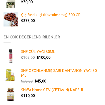
₺
30,00
Çiğ Fındık İçi (Kavrulmamış) 500 GR
₺
375,00
EN ÇOK DEĞERLENDİRİLENLER
SHF GÜL YAĞI 30ML
₺
105,00
₺
100,00
SHF OZONLANMIŞ SARI KANTARON YAĞI 50
ML
₺
50,00
₺
45,00
Shiffa Home CTV (CETAVİN) KAPSÜL
₺
110,00