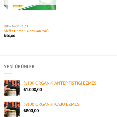
GIDA TAKVİYELERİ
Shiffa Home SARIMSAK YAĞI
₺
50,00
YENİ ÜRÜNLER
%100 ORGANİK ANTEP FISTIĞI EZMESİ
₺
1.000,00
%100 ORGANİK KAJU EZMESİ
₺
800,00