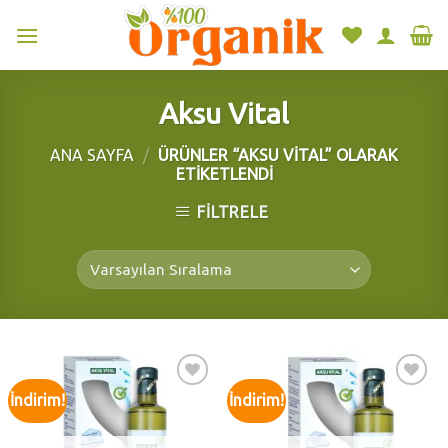
Skip
to
content
Aksu Vital
ANA SAYFA
/
ÜRÜNLER “AKSU VITAL” OLARAK
ETIKETLENDI
FILTRELE
İndirim!
İndirim!
Add to
Add to
wishlist
wishlist