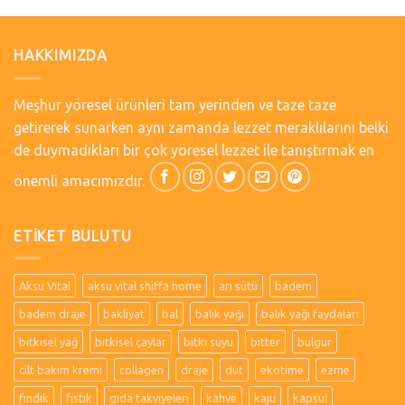
HAKKIMIZDA
Meşhur yöresel ürünleri tam yerinden ve taze taze
getirerek sunarken aynı zamanda lezzet meraklılarını belki
de duymadıkları bir çok yöresel lezzet ile tanıştırmak en
önemli amacımızdır.
ETIKET BULUTU
Aksu Vital
aksu vital shiffa home
arı sütü
badem
badem draje
bakliyat
bal
balık yağı
balık yağı faydaları
bitkisel yağ
bitkisel çaylar
bitki suyu
bitter
bulgur
cilt bakım kremi
collagen
draje
dut
ekotime
ezme
fındık
fıstık
gıda takviyeleri
kahve
kaju
kapsül