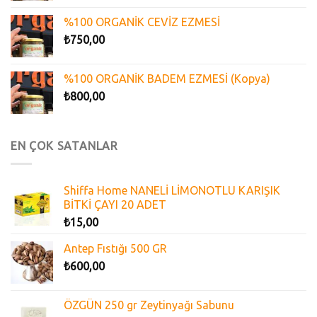
%100 ORGANİK CEVİZ EZMESİ
₺
750,00
%100 ORGANİK BADEM EZMESİ (Kopya)
₺
800,00
EN ÇOK SATANLAR
Shiffa Home NANELİ LİMONOTLU KARIŞIK
BİTKİ ÇAYI 20 ADET
₺
15,00
Antep Fıstığı 500 GR
₺
600,00
ÖZGÜN 250 gr Zeytinyağı Sabunu