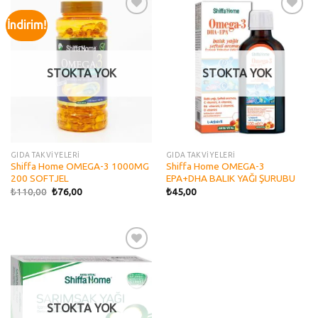
İndirim!
Add to
Add to
wishlist
wishlist
STOKTA YOK
STOKTA YOK
GIDA TAKVİYELERİ
GIDA TAKVİYELERİ
Shiffa Home OMEGA-3 1000MG
Shiffa Home OMEGA-3
200 SOFTJEL
EPA+DHA BALIK YAĞI ŞURUBU
₺
110,00
₺
76,00
₺
45,00
Add to
wishlist
STOKTA YOK