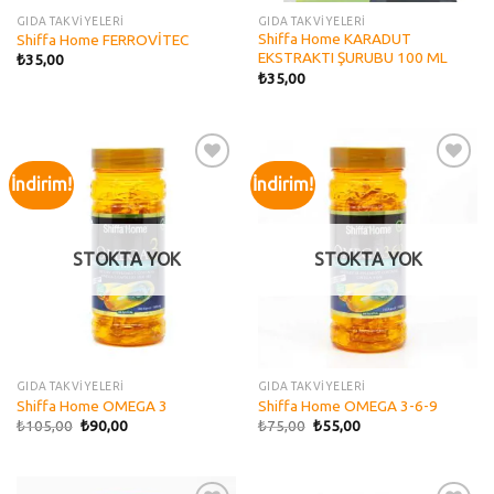
GIDA TAKVİYELERİ
GIDA TAKVİYELERİ
Shiffa Home KARADUT
Shiffa Home FERROVİTEC
EKSTRAKTI ŞURUBU 100 ML
₺
35,00
₺
35,00
İndirim!
İndirim!
Add to
Add to
wishlist
wishlist
STOKTA YOK
STOKTA YOK
GIDA TAKVİYELERİ
GIDA TAKVİYELERİ
Shiffa Home OMEGA 3
Shiffa Home OMEGA 3-6-9
₺
105,00
₺
90,00
₺
75,00
₺
55,00