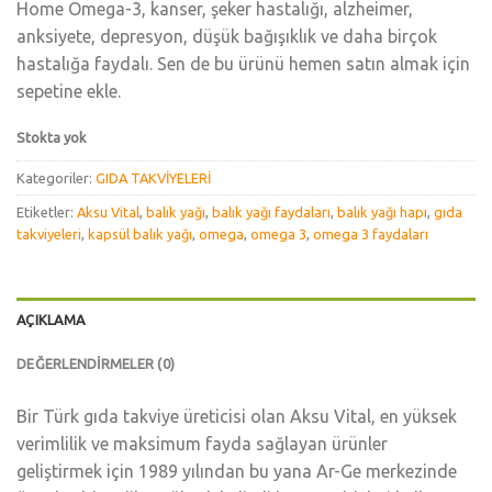
Home Omega-3, kanser, şeker hastalığı, alzheimer,
anksiyete, depresyon, düşük bağışıklık ve daha birçok
hastalığa faydalı. Sen de bu ürünü hemen satın almak için
sepetine ekle.
Stokta yok
Kategoriler:
GIDA TAKVİYELERİ
Etiketler:
Aksu Vital
,
balık yağı
,
balık yağı faydaları
,
balık yağı hapı
,
gıda
takviyeleri
,
kapsül balık yağı
,
omega
,
omega 3
,
omega 3 faydaları
AÇIKLAMA
DEĞERLENDIRMELER (0)
Bir Türk gıda takviye üreticisi olan Aksu Vital, en yüksek
verimlilik ve maksimum fayda sağlayan ürünler
geliştirmek için 1989 yılından bu yana Ar-Ge merkezinde