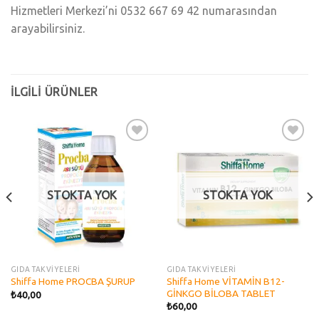
Hizmetleri Merkezi’ni 0532 667 69 42 numarasından
arayabilirsiniz.
İLGILI ÜRÜNLER
Add to
Add to
wishlist
wishlist
STOKTA YOK
STOKTA YOK
GIDA TAKVİYELERİ
GIDA TAKVİYELERİ
Shiffa Home VİTAMİN B12-
Shiffa Home PROCBA ŞURUP
GİNKGO BİLOBA TABLET
₺
40,00
₺
60,00