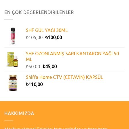
EN ÇOK DEĞERLENDİRİLENLER
SHF GÜL YAĞI 30ML
₺
105,00
₺
100,00
SHF OZONLANMIŞ SARI KANTARON YAĞI 50
ML
₺
50,00
₺
45,00
Shiffa Home CTV (CETAVİN) KAPSÜL
₺
110,00
HAKKIMIZDA