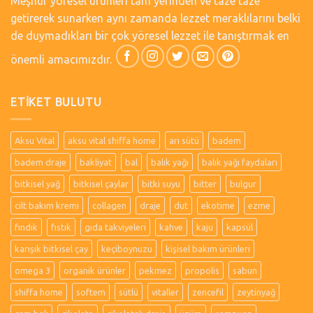
Meşhur yöresel ürünleri tam yerinden ve taze taze
getirerek sunarken aynı zamanda lezzet meraklılarını belki
de duymadıkları bir çok yöresel lezzet ile tanıştırmak en
önemli amacımızdır.
ETIKET BULUTU
Aksu Vital
aksu vital shiffa home
arı sütü
badem
badem draje
bakliyat
bal
balık yağı
balık yağı faydaları
bitkisel yağ
bitkisel çaylar
bitki suyu
bitter
bulgur
cilt bakım kremi
collagen
draje
dut
ekotime
ezme
fındık
fıstık
gıda takviyeleri
kahve
kaju
kapsül
karışık bitkisel çay
keçiboynuzu
kişisel bakım ürünleri
omega 3
organik ürünler
pekmez
propolis
sabun
shiffa home
softem
sütlü
vitaller
zencefil
zeytinyağ