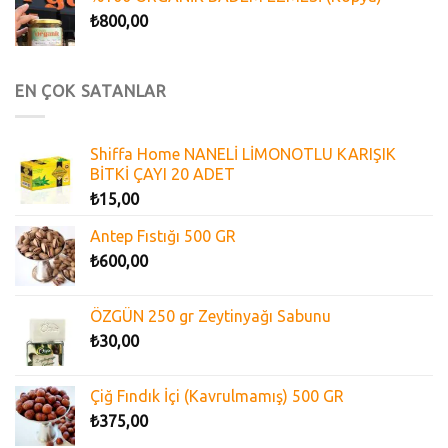
₺
800,00
EN ÇOK SATANLAR
Shiffa Home NANELİ LİMONOTLU KARIŞIK
BİTKİ ÇAYI 20 ADET
₺
15,00
Antep Fıstığı 500 GR
₺
600,00
ÖZGÜN 250 gr Zeytinyağı Sabunu
₺
30,00
Çiğ Fındık İçi (Kavrulmamış) 500 GR
₺
375,00