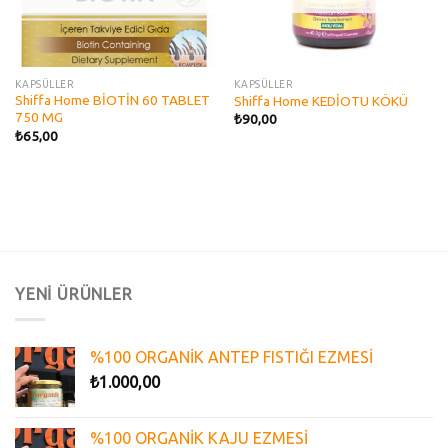
KAPSÜLLER
KAPSÜLLER
Shiffa Home BİOTİN 60 TABLET
Shiffa Home KEDİOTU KÖKÜ
750 MG
₺
90,00
₺
65,00
YENİ ÜRÜNLER
%100 ORGANİK ANTEP FISTIĞI EZMESİ
₺
1.000,00
%100 ORGANİK KAJU EZMESİ