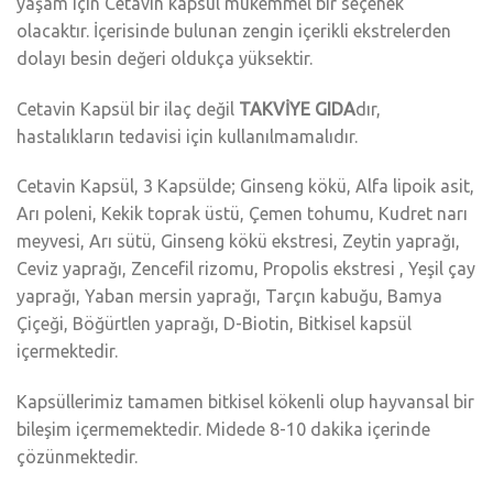
yaşam için Cetavin kapsül mükemmel bir seçenek
olacaktır. İçerisinde bulunan zengin içerikli ekstrelerden
dolayı besin değeri oldukça yüksektir.
Cetavin Kapsül bir ilaç değil
TAKVİYE GIDA
dır,
hastalıkların tedavisi için kullanılmamalıdır.
Cetavin Kapsül, 3 Kapsülde; Ginseng kökü, Alfa lipoik asit,
Arı poleni, Kekik toprak üstü, Çemen tohumu, Kudret narı
meyvesi, Arı sütü, Ginseng kökü ekstresi, Zeytin yaprağı,
Ceviz yaprağı, Zencefil rizomu, Propolis ekstresi , Yeşil çay
yaprağı, Yaban mersin yaprağı, Tarçın kabuğu, Bamya
Çiçeği, Böğürtlen yaprağı, D-Biotin, Bitkisel kapsül
içermektedir.
Kapsüllerimiz tamamen bitkisel kökenli olup hayvansal bir
bileşim içermemektedir. Midede 8-10 dakika içerinde
çözünmektedir.