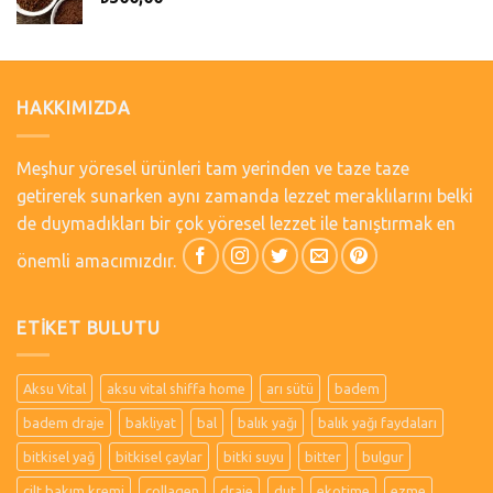
HAKKIMIZDA
Meşhur yöresel ürünleri tam yerinden ve taze taze
getirerek sunarken aynı zamanda lezzet meraklılarını belki
de duymadıkları bir çok yöresel lezzet ile tanıştırmak en
önemli amacımızdır.
ETIKET BULUTU
Aksu Vital
aksu vital shiffa home
arı sütü
badem
badem draje
bakliyat
bal
balık yağı
balık yağı faydaları
bitkisel yağ
bitkisel çaylar
bitki suyu
bitter
bulgur
cilt bakım kremi
collagen
draje
dut
ekotime
ezme