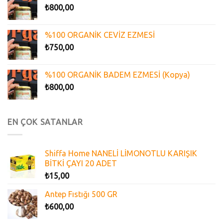
₺
800,00
%100 ORGANİK CEVİZ EZMESİ
₺
750,00
%100 ORGANİK BADEM EZMESİ (Kopya)
₺
800,00
EN ÇOK SATANLAR
Shiffa Home NANELİ LİMONOTLU KARIŞIK
BİTKİ ÇAYI 20 ADET
₺
15,00
Antep Fıstığı 500 GR
₺
600,00