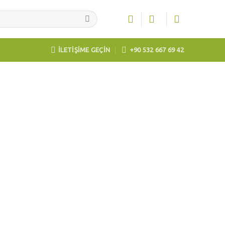
İLETİŞİME GEÇİN
+90 532 667 69 42