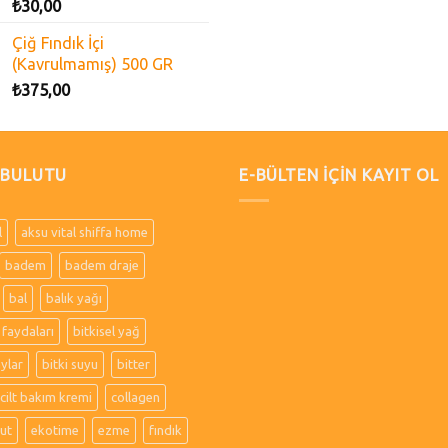
₺
30,00
Çiğ Fındık İçi
(Kavrulmamış) 500 GR
₺
375,00
 BULUTU
E-BÜLTEN İÇİN KAYIT OL
l
aksu vital shiffa home
badem
badem draje
bal
balık yağı
 faydaları
bitkisel yağ
aylar
bitki suyu
bitter
cilt bakım kremi
collagen
ut
ekotime
ezme
fındık