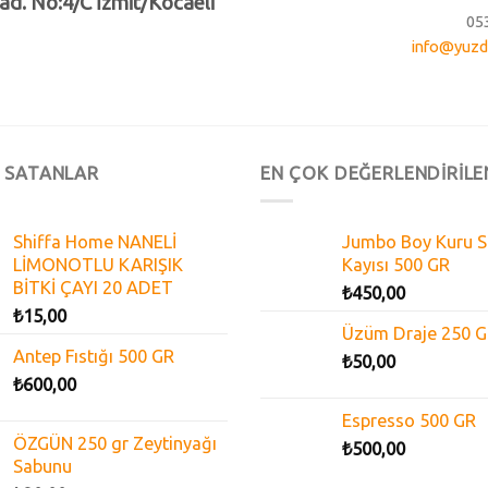
ad. No:4/C İzmit/Kocaeli
05
info@yuzd
 SATANLAR
EN ÇOK DEĞERLENDİRİLE
Shiffa Home NANELİ
Jumbo Boy Kuru S
LİMONOTLU KARIŞIK
Kayısı 500 GR
BİTKİ ÇAYI 20 ADET
₺
450,00
₺
15,00
Üzüm Draje 250 
Antep Fıstığı 500 GR
₺
50,00
₺
600,00
Espresso 500 GR
ÖZGÜN 250 gr Zeytinyağı
₺
500,00
Sabunu