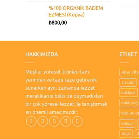
%100 ORGANİK BADEM
EZMESİ (Kopya)
₺
800,00
HAKKIMIZDA
ETIKET
Meşhur yöresel ürünleri tam
Aksu Vita
yerinden ve taze taze getirerek
arı sütü
sunarken aynı zamanda lezzet
bakliyat
meraklılarını belki de duymadıkları
balık yağı
bir çok yöresel lezzet ile tanıştırmak
en önemli amacımızdır.
bitkisel ç
bulgur
draje
d