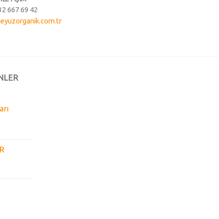
32 667 69 42
eyuzorganik.com.tr
NLER
arı
GR