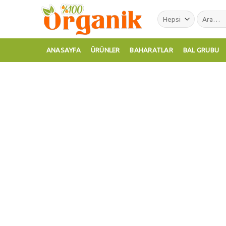
Skip
Ara:
to
content
ANASAYFA
ÜRÜNLER
BAHARATLAR
BAL GRUBU