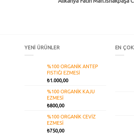
Alikahya Fatih Mah.Ishakpaşa C
YENİ ÜRÜNLER
EN ÇOK
%100 ORGANİK ANTEP
FISTIĞI EZMESİ
₺
1.000,00
%100 ORGANİK KAJU
EZMESİ
₺
800,00
%100 ORGANİK CEVİZ
EZMESİ
₺
750,00