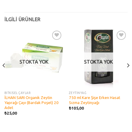
İLGILI ÜRÜNLER
Add to
Add to
wishlist
wishlist
STOKTA YOK
STOKTA YOK
BİTKİSEL ÇAYLAR
ZEYTİNYAĞ
İLHAN SARI Organik Zeytin
750 ml Kare Şişe Erken Hasat
Yaprağı Çayı (Bardak Poşet) 20
Sızma Zeytinyağı
Adet
₺
105,00
₺
25,00