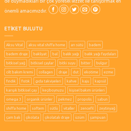
de duymadıkları bir çok yöresel lezzet ile tanıştırmak en
önemli amacımızdır.
ETIKET BULUTU
Aksu Vital
aksu vital shiffa home
arı sütü
badem
badem draje
bakliyat
bal
balık yağı
balık yağı faydaları
bitkisel yağ
bitkisel çaylar
bitki suyu
bitter
bulgur
cilt bakım kremi
collagen
draje
dut
ekotime
ezme
fındık
fıstık
gıda takviyeleri
kahve
kaju
kapsül
karışık bitkisel çay
keçiboynuzu
kişisel bakım ürünleri
omega 3
organik ürünler
pekmez
propolis
sabun
shiffa home
softem
sütlü
vitaller
zencefil
zeytinyağ
çam balı
çikolata
çikolatalı draje
üzüm
şampuan