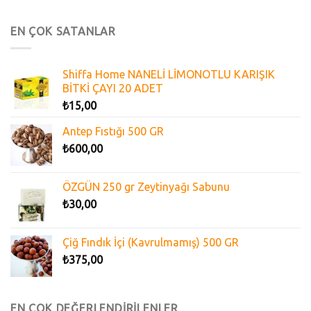
EN ÇOK SATANLAR
Shiffa Home NANELİ LİMONOTLU KARIŞIK
BİTKİ ÇAYI 20 ADET
₺
15,00
Antep Fıstığı 500 GR
₺
600,00
ÖZGÜN 250 gr Zeytinyağı Sabunu
₺
30,00
Çiğ Fındık İçi (Kavrulmamış) 500 GR
₺
375,00
EN ÇOK DEĞERLENDİRİLENLER