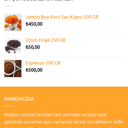
Jumbo Boy Kuru Sarı Kayısı 500 GR
₺
450,00
Üzüm Draje 250 GR
₺
50,00
Espresso 500 GR
₺
500,00
HAKKIMIZDA
Meşhur yöresel ürünleri tam yerinden ve taze taze
getirerek sunarken aynı zamanda lezzet meraklılarını belki