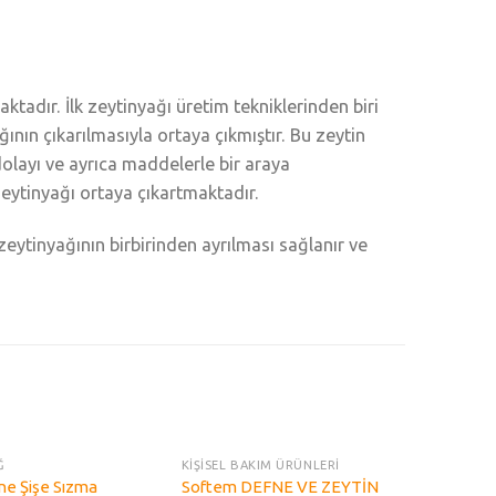
adır. İlk zeytinyağı üretim tekniklerinden biri
ının çıkarılmasıyla ortaya çıkmıştır. Bu zeytin
layı ve ayrıca maddelerle bir araya
zeytinyağı ortaya çıkartmaktadır.
 zeytinyağının birbirinden ayrılması sağlanır ve
STOKTA YOK
STOKTA YOK
Ğ
KİŞİSEL BAKIM ÜRÜNLERİ
Add to
Add to
one Şişe Sızma
Softem DEFNE VE ZEYTİN