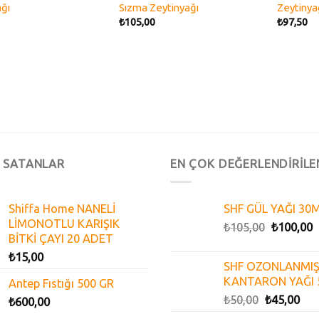
wishlist
wishlist
ğı
Sızma Zeytinyağı
Zeytinya
₺
105,00
₺
97,50
 SATANLAR
EN ÇOK DEĞERLENDİRİLE
Shiffa Home NANELİ
SHF GÜL YAĞI 30
LİMONOTLU KARIŞIK
₺
105,00
₺
100,00
BİTKİ ÇAYI 20 ADET
₺
15,00
SHF OZONLANMIŞ
KANTARON YAĞI 
Antep Fıstığı 500 GR
₺
50,00
₺
45,00
₺
600,00