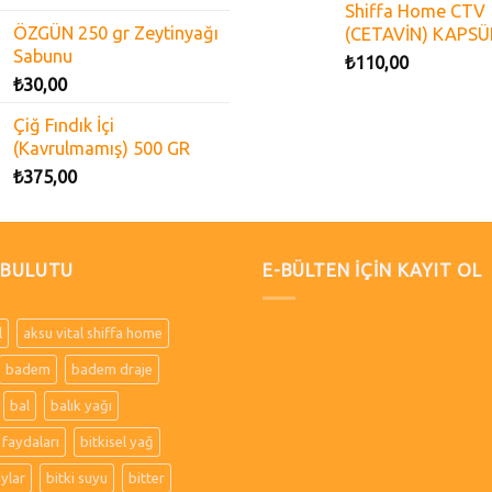
Shiffa Home CTV
ÖZGÜN 250 gr Zeytinyağı
(CETAVİN) KAPSÜ
Sabunu
₺
110,00
₺
30,00
Çiğ Fındık İçi
(Kavrulmamış) 500 GR
₺
375,00
 BULUTU
E-BÜLTEN İÇİN KAYIT OL
l
aksu vital shiffa home
badem
badem draje
bal
balık yağı
 faydaları
bitkisel yağ
aylar
bitki suyu
bitter