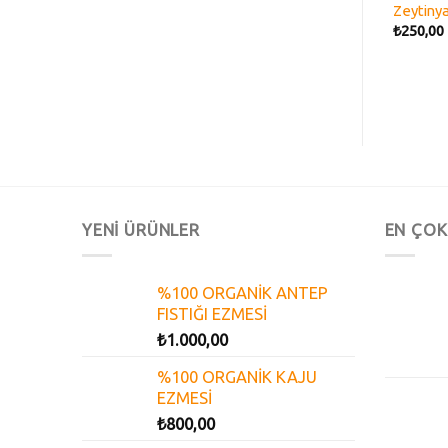
wishlist
wishlist
r İçin 4 Saat Organik
Zeytinyağı
Zeytinya
 Sızma Zeytinyağı
₺
155,00
₺
250,00
YENİ ÜRÜNLER
EN ÇOK
%100 ORGANİK ANTEP
FISTIĞI EZMESİ
₺
1.000,00
%100 ORGANİK KAJU
EZMESİ
₺
800,00