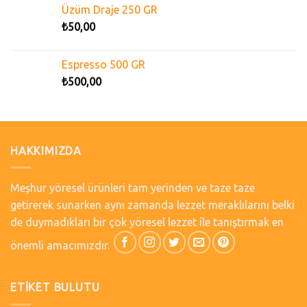
Üzüm Draje 250 GR
₺
50,00
Espresso 500 GR
₺
500,00
HAKKIMIZDA
Meşhur yöresel ürünleri tam yerinden ve taze taze
getirerek sunarken aynı zamanda lezzet meraklılarını belki
de duymadıkları bir çok yöresel lezzet ile tanıştırmak en
önemli amacımızdır.
ETIKET BULUTU