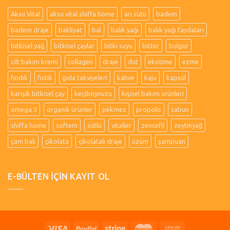
Aksu Vital
aksu vital shiffa home
arı sütü
badem
badem draje
bakliyat
bal
balık yağı
balık yağı faydaları
bitkisel yağ
bitkisel çaylar
bitki suyu
bitter
bulgur
cilt bakım kremi
collagen
draje
dut
ekotime
ezme
fındık
fıstık
gıda takviyeleri
kahve
kaju
kapsül
karışık bitkisel çay
keçiboynuzu
kişisel bakım ürünleri
omega 3
organik ürünler
pekmez
propolis
sabun
shiffa home
softem
sütlü
vitaller
zencefil
zeytinyağ
çam balı
çikolata
çikolatalı draje
üzüm
şampuan
E-BÜLTEN İÇİN KAYIT OL