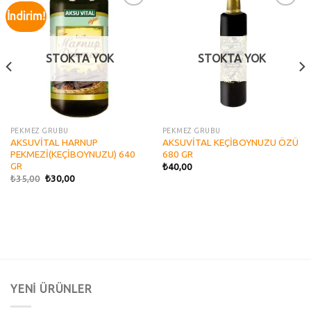
İndirim!
Add to
Add to
wishlist
wishlist
STOKTA YOK
STOKTA YOK
PEKMEZ GRUBU
PEKMEZ GRUBU
AKSUVİTAL HARNUP
AKSUVİTAL KEÇİBOYNUZU ÖZÜ
PEKMEZİ(KEÇİBOYNUZU) 640
680 GR
GR
₺
40,00
₺
35,00
₺
30,00
YENİ ÜRÜNLER