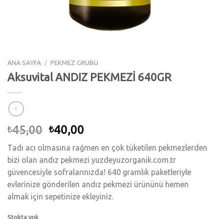
ANA SAYFA
/
PEKMEZ GRUBU
Aksuvital ANDIZ PEKMEZİ 640GR
45,00
40,00
₺
₺
Tadı acı olmasına rağmen en çok tüketilen pekmezlerden
bizi olan andız pekmezi yuzdeyuzorganik.com.tr
güvencesiyle sofralarınızda! 640 gramlık paketleriyle
evlerinize gönderilen andız pekmezi ürününü hemen
almak için sepetinize ekleyiniz.
Stokta yok