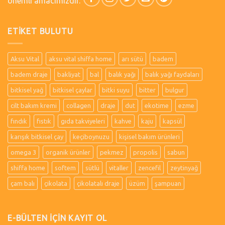
önemli amacımızdır.
ETIKET BULUTU
Aksu Vital
aksu vital shiffa home
arı sütü
badem
badem draje
bakliyat
bal
balık yağı
balık yağı faydaları
bitkisel yağ
bitkisel çaylar
bitki suyu
bitter
bulgur
cilt bakım kremi
collagen
draje
dut
ekotime
ezme
fındık
fıstık
gıda takviyeleri
kahve
kaju
kapsül
karışık bitkisel çay
keçiboynuzu
kişisel bakım ürünleri
omega 3
organik ürünler
pekmez
propolis
sabun
shiffa home
softem
sütlü
vitaller
zencefil
zeytinyağ
çam balı
çikolata
çikolatalı draje
üzüm
şampuan
E-BÜLTEN İÇİN KAYIT OL