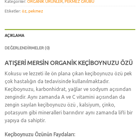
Kategoriler:
ORGANİK ÜRÜNLER
,
PEKMEZ GRUBU
Etiketler:
öz
,
pekmez
AÇIKLAMA
DEĞERLENDIRMELER (0)
ATIŞERİ MERSİN ORGANİK KEÇİBOYNUZU ÖZÜ
Kokusu ve lezzeti ile ön plana çıkan keçiboynuzu özü pek
çok hastalığın da tedavisinde kullanılmaktadır.
Keçiboynuzu, karbonhidrat, yağlar ve sodyum açısından
zengindir. Aynı zamanda A ve C vitamini açısından da
zengin sayılan keçiboynuzu özü , kalsiyum, çinko,
potasyum gibi mineralleri barındırır aynı zamanda lifli bir
yapıya da sahiptir.
Keçiboynuzu Özünün Faydaları: