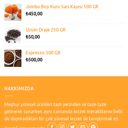
Jumbo Boy Kuru Sarı Kayısı 500 GR
₺
450,00
Üzüm Draje 250 GR
₺
50,00
Espresso 500 GR
₺
500,00
HAKKIMIZDA
Meşhur yöresel ürünleri tam yerinden ve taze taze
getirerek sunarken aynı zamanda lezzet meraklılarını belki
de duymadıkları bir çok yöresel lezzet ile tanıştırmak en