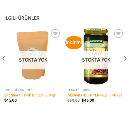
İLGILI ÜRÜNLER
İndirim!
Add to
Add to
wishlist
wishlist
STOKTA YOK
STOKTA YOK
ORGANİK ÜRÜNLER
PEKMEZ GRUBU
Ekotime Pilavlık Bulgur 500 gr
Aksuvital DUT PEKMEZİ 640 GR
₺
15,00
₺
50,00
₺
45,00