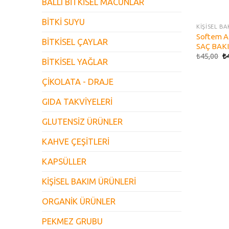
BALLI BİTKİSEL MACUNLAR
BİTKİ SUYU
KİŞİSEL B
Softem 
BİTKİSEL ÇAYLAR
SAÇ BAK
₺
45,00
₺
BİTKİSEL YAĞLAR
ÇİKOLATA - DRAJE
GIDA TAKVİYELERİ
GLUTENSİZ ÜRÜNLER
KAHVE ÇEŞİTLERİ
KAPSÜLLER
KİŞİSEL BAKIM ÜRÜNLERİ
ORGANİK ÜRÜNLER
PEKMEZ GRUBU