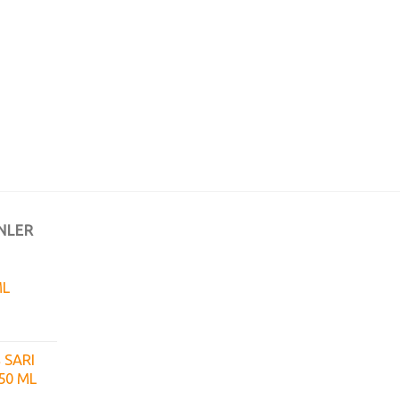
NLER
ML
 SARI
50 ML