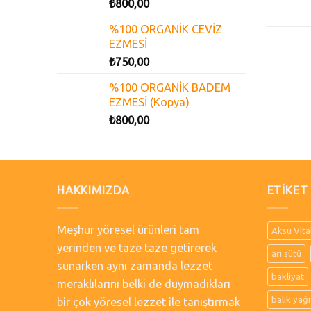
₺
800,00
%100 ORGANİK CEVİZ
EZMESİ
₺
750,00
%100 ORGANİK BADEM
EZMESİ (Kopya)
₺
800,00
HAKKIMIZDA
ETIKET
Meşhur yöresel ürünleri tam
Aksu Vita
yerinden ve taze taze getirerek
arı sütü
sunarken aynı zamanda lezzet
bakliyat
meraklılarını belki de duymadıkları
balık yağı
bir çok yöresel lezzet ile tanıştırmak