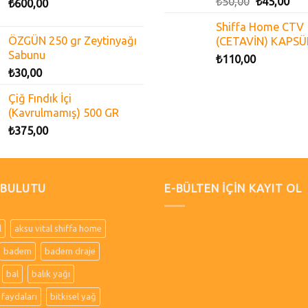
₺
50,00
₺
45,00
₺
600,00
Shiffa Home CTV
ÖZGÜN 250 gr Zeytinyağı
(CETAVİN) KAPSÜ
Sabunu
₺
110,00
₺
30,00
Çiğ Fındık İçi
(Kavrulmamış) 500 GR
₺
375,00
 BULUTU
E-BÜLTEN İÇİN KAYIT OL
l
aksu vital shiffa home
badem
badem draje
bal
balık yağı
 faydaları
bitkisel yağ