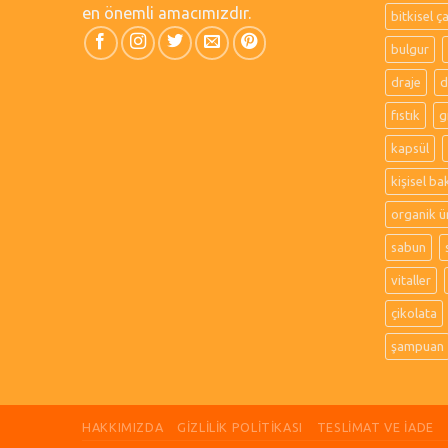
en önemli amacımızdır.
bitkisel ç
bulgur
draje
d
fıstık
g
kapsül
kişisel ba
organik ü
sabun
vitaller
çikolata
şampuan
HAKKIMIZDA
GIZLILIK POLITIKASI
TESLIMAT VE İADE