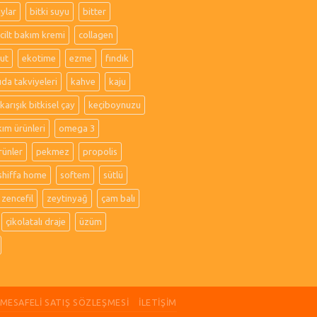
aylar
bitki suyu
bitter
cilt bakım kremi
collagen
ut
ekotime
ezme
fındık
ıda takviyeleri
kahve
kaju
karışık bitkisel çay
keçiboynuzu
kım ürünleri
omega 3
rünler
pekmez
propolis
shiffa home
softem
sütlü
zencefil
zeytinyağ
çam balı
çikolatalı draje
üzüm
MESAFELI SATIŞ SÖZLEŞMESI
İLETIŞIM