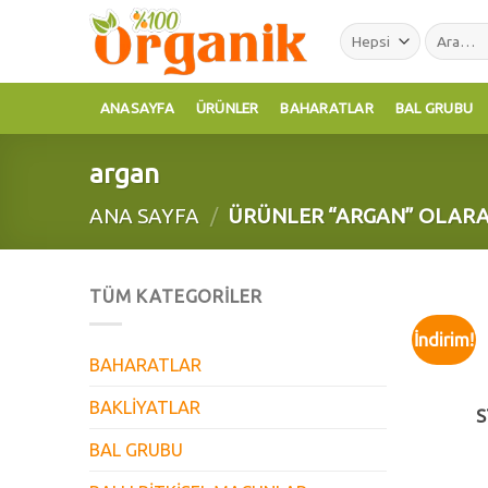
Skip
Ara:
to
content
ANASAYFA
ÜRÜNLER
BAHARATLAR
BAL GRUBU
argan
ANA SAYFA
/
ÜRÜNLER “ARGAN” OLARA
TÜM KATEGORILER
İndirim!
BAHARATLAR
BAKLİYATLAR
S
BAL GRUBU