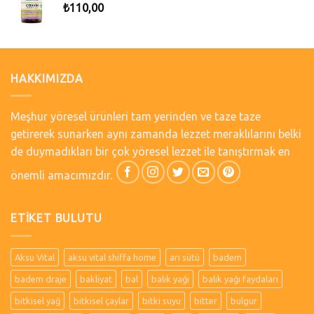
₺
110,00
HAKKIMIZDA
Meşhur yöresel ürünleri tam yerinden ve taze taze
getirerek sunarken aynı zamanda lezzet meraklılarını belki
de duymadıkları bir çok yöresel lezzet ile tanıştırmak en
önemli amacımızdır.
ETIKET BULUTU
Aksu Vital
aksu vital shiffa home
arı sütü
badem
badem draje
bakliyat
bal
balık yağı
balık yağı faydaları
bitkisel yağ
bitkisel çaylar
bitki suyu
bitter
bulgur