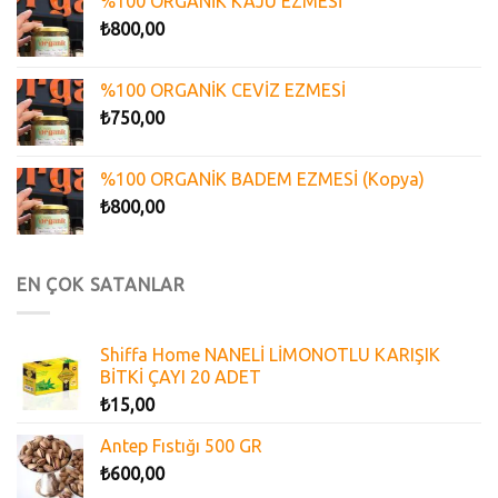
%100 ORGANİK KAJU EZMESİ
₺
800,00
%100 ORGANİK CEVİZ EZMESİ
₺
750,00
%100 ORGANİK BADEM EZMESİ (Kopya)
₺
800,00
EN ÇOK SATANLAR
Shiffa Home NANELİ LİMONOTLU KARIŞIK
BİTKİ ÇAYI 20 ADET
₺
15,00
Antep Fıstığı 500 GR
₺
600,00