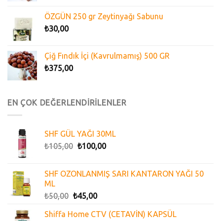
ÖZGÜN 250 gr Zeytinyağı Sabunu
₺
30,00
Çiğ Fındık İçi (Kavrulmamış) 500 GR
₺
375,00
EN ÇOK DEĞERLENDİRİLENLER
SHF GÜL YAĞI 30ML
₺
105,00
₺
100,00
SHF OZONLANMIŞ SARI KANTARON YAĞI 50
ML
₺
50,00
₺
45,00
Shiffa Home CTV (CETAVİN) KAPSÜL