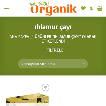
Skip
to
content
ıhlamur çayı
ANA SAYFA
/
ÜRÜNLER “IHLAMUR ÇAYI” OLARAK
ETIKETLENDI
FILTRELE
Add to
wishlist