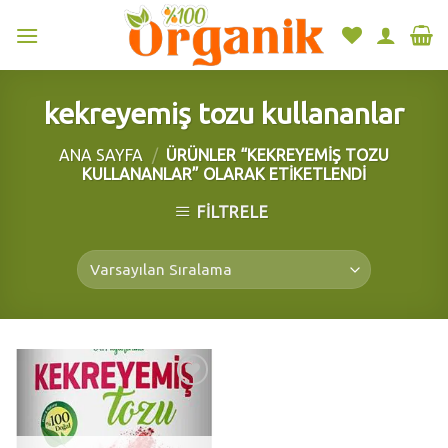
Skip
to
content
kekreyemiş tozu kullananlar
ANA SAYFA
/
ÜRÜNLER “KEKREYEMIŞ TOZU
KULLANANLAR” OLARAK ETIKETLENDI
FILTRELE
Add to
wishlist