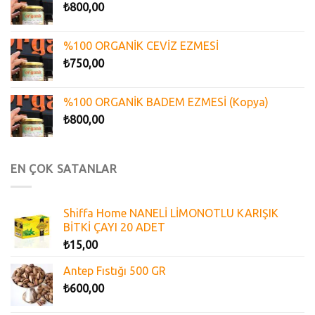
₺
800,00
%100 ORGANİK CEVİZ EZMESİ
₺
750,00
%100 ORGANİK BADEM EZMESİ (Kopya)
₺
800,00
EN ÇOK SATANLAR
Shiffa Home NANELİ LİMONOTLU KARIŞIK
BİTKİ ÇAYI 20 ADET
₺
15,00
Antep Fıstığı 500 GR
₺
600,00