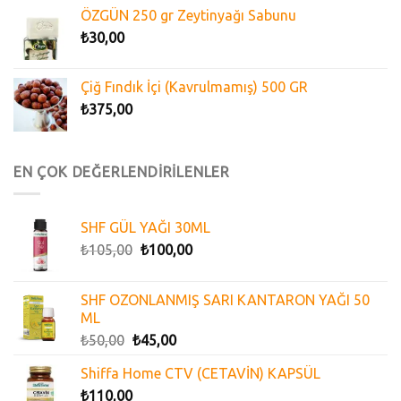
ÖZGÜN 250 gr Zeytinyağı Sabunu
₺
30,00
Çiğ Fındık İçi (Kavrulmamış) 500 GR
₺
375,00
EN ÇOK DEĞERLENDİRİLENLER
SHF GÜL YAĞI 30ML
₺
105,00
₺
100,00
SHF OZONLANMIŞ SARI KANTARON YAĞI 50
ML
₺
50,00
₺
45,00
Shiffa Home CTV (CETAVİN) KAPSÜL
₺
110,00