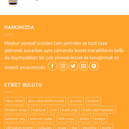
HAKKIMIZDA
Meşhur yöresel ürünleri tam yerinden ve taze taze
getirerek sunarken aynı zamanda lezzet meraklılarını belki
de duymadıkları bir çok yöresel lezzet ile tanıştırmak en
önemli amacımızdır.
ETIKET BULUTU
Aksu Vital
aksu vital shiffa home
arı sütü
badem
badem draje
bakliyat
bal
balık yağı
balık yağı faydaları
bitkisel yağ
bitkisel çaylar
bitki suyu
bitter
bulgur
cilt bakım kremi
collagen
draje
dut
ekotime
ezme