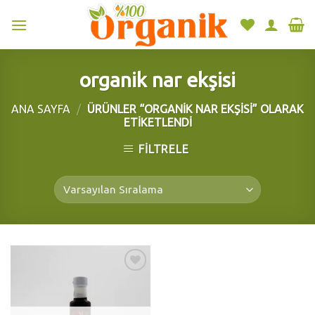
Skip
to
content
organik nar ekşisi
ANA SAYFA
/
ÜRÜNLER “ORGANIK NAR EKŞISI” OLARAK
ETIKETLENDI
FILTRELE
Add to
wishlist