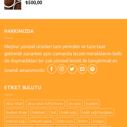
₺
500,00
HAKKIMIZDA
Meşhur yöresel ürünleri tam yerinden ve taze taze
getirerek sunarken aynı zamanda lezzet meraklılarını belki
de duymadıkları bir çok yöresel lezzet ile tanıştırmak en
önemli amacımızdır.
ETIKET BULUTU
Aksu Vital
aksu vital shiffa home
arı sütü
badem
badem draje
bakliyat
bal
balık yağı
balık yağı faydaları
bitkisel yağ
bitkisel çaylar
bitki suyu
bitter
bulgur