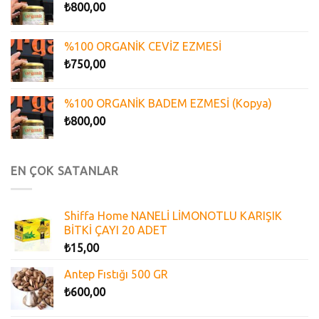
₺
800,00
%100 ORGANİK CEVİZ EZMESİ
₺
750,00
%100 ORGANİK BADEM EZMESİ (Kopya)
₺
800,00
EN ÇOK SATANLAR
Shiffa Home NANELİ LİMONOTLU KARIŞIK
BİTKİ ÇAYI 20 ADET
₺
15,00
Antep Fıstığı 500 GR
₺
600,00