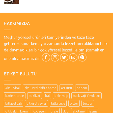
HAKKIMIZDA
Meşhur yöresel ürünleri tam yerinden ve taze taze
getirerek sunarken aynı zamanda lezzet meraklılarını belki
de duymadıkları bir çok yöresel lezzet ile tanıştırmak en
önemli amacımızdır.
ETIKET BULUTU
Aksu Vital
aksu vital shiffa home
arı sütü
badem
badem draje
bakliyat
bal
balık yağı
balık yağı faydaları
bitkisel yağ
bitkisel çaylar
bitki suyu
bitter
bulgur
cilt bakım kremi
collagen
draje
dut
ekotime
ezme