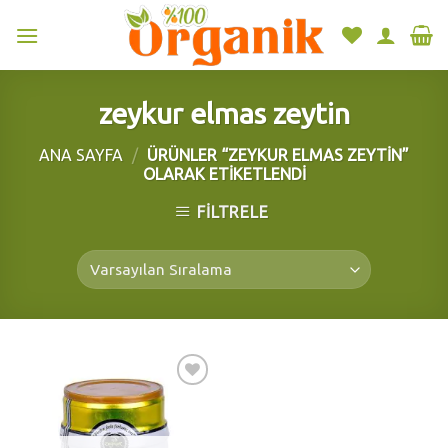
Skip
to
content
zeykur elmas zeytin
ANA SAYFA
/
ÜRÜNLER “ZEYKUR ELMAS ZEYTIN”
OLARAK ETIKETLENDI
FILTRELE
Add to
wishlist