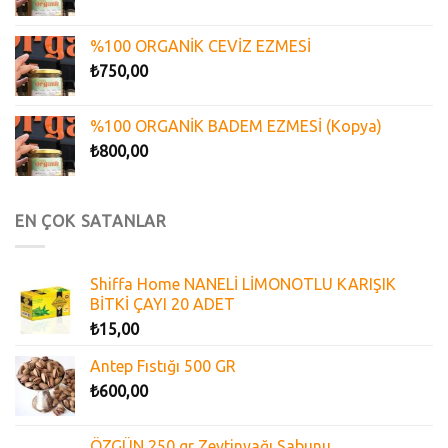
%100 ORGANİK CEVİZ EZMESİ
₺
750,00
%100 ORGANİK BADEM EZMESİ (Kopya)
₺
800,00
EN ÇOK SATANLAR
Shiffa Home NANELİ LİMONOTLU KARIŞIK
BİTKİ ÇAYI 20 ADET
₺
15,00
Antep Fıstığı 500 GR
₺
600,00
ÖZGÜN 250 gr Zeytinyağı Sabunu