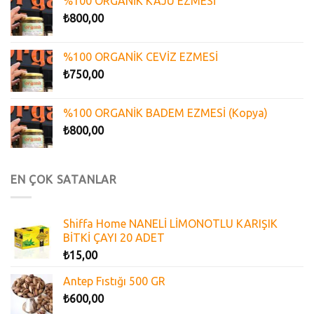
%100 ORGANİK KAJU EZMESİ
₺
800,00
%100 ORGANİK CEVİZ EZMESİ
₺
750,00
%100 ORGANİK BADEM EZMESİ (Kopya)
₺
800,00
EN ÇOK SATANLAR
Shiffa Home NANELİ LİMONOTLU KARIŞIK
BİTKİ ÇAYI 20 ADET
₺
15,00
Antep Fıstığı 500 GR
₺
600,00