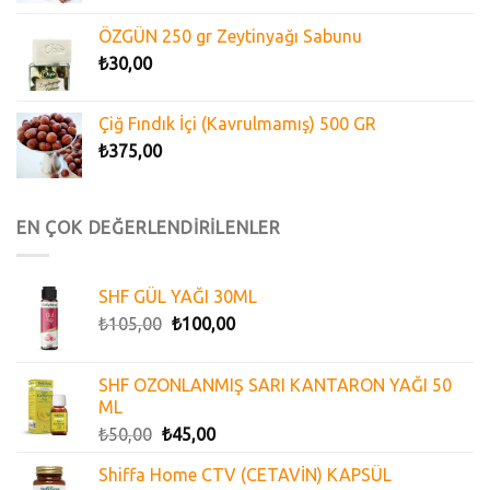
ÖZGÜN 250 gr Zeytinyağı Sabunu
₺
30,00
Çiğ Fındık İçi (Kavrulmamış) 500 GR
₺
375,00
EN ÇOK DEĞERLENDİRİLENLER
SHF GÜL YAĞI 30ML
₺
105,00
₺
100,00
SHF OZONLANMIŞ SARI KANTARON YAĞI 50
ML
₺
50,00
₺
45,00
Shiffa Home CTV (CETAVİN) KAPSÜL