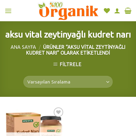
Skip
to
content
aksu vital zeytinyağlı kudret narı
ANA SAYFA
/
ÜRÜNLER “AKSU VITAL ZEYTINYAĞLI
KUDRET NARI” OLARAK ETIKETLENDI
FILTRELE
Add to
wishlist