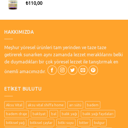
₺
110,00
HAKKIMIZDA
Meşhur yöresel ürünleri tam yerinden ve taze taze
getirerek sunarken aynı zamanda lezzet meraklılarını belki
de duymadıkları bir çok yöresel lezzet ile tanıştırmak en
önemli amacımızdır.
ETIKET BULUTU
Aksu Vital
aksu vital shiffa home
arı sütü
badem
badem draje
bakliyat
bal
balık yağı
balık yağı faydaları
bitkisel yağ
bitkisel çaylar
bitki suyu
bitter
bulgur