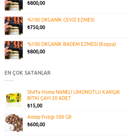
₺
800,00
%100 ORGANİK CEVİZ EZMESİ
₺
750,00
%100 ORGANİK BADEM EZMESİ (Kopya)
₺
800,00
EN ÇOK SATANLAR
Shiffa Home NANELİ LİMONOTLU KARIŞIK
BİTKİ ÇAYI 20 ADET
₺
15,00
Antep Fıstığı 500 GR
₺
600,00