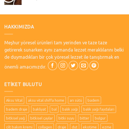
HAKKIMIZDA
Meşhur yöresel ürünleri tam yerinden ve taze taze
getirerek sunarken aynı zamanda lezzet meraklılarını belki
de duymadıkları bir çok yöresel lezzet ile tanıştırmak en
önemli amacımızdır.
ETIKET BULUTU
Aksu Vital
aksu vital shiffa home
arı sütü
badem
badem draje
bakliyat
bal
balık yağı
balık yağı faydaları
bitkisel yağ
bitkisel çaylar
bitki suyu
bitter
bulgur
cilt bakım kremi
collagen
draje
dut
ekotime
ezme