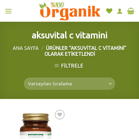
Skip
to
content
aksuvital c vitamini
ANA SAYFA
/
ÜRÜNLER “AKSUVITAL C VITAMINI”
OLARAK ETIKETLENDI
FILTRELE
Add to
wishlist