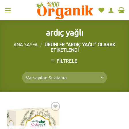
Skip
to
content
ardıç yağlı
ANA SAYFA
/
ÜRÜNLER “ARDIÇ YAĞLI” OLARAK
ETIKETLENDI
FILTRELE
Add to
wishlist