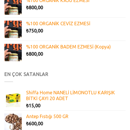
%100 ORGANİK KAJU EZMESİ
₺
800,00
%100 ORGANİK CEVİZ EZMESİ
₺
750,00
%100 ORGANİK BADEM EZMESİ (Kopya)
₺
800,00
EN ÇOK SATANLAR
Shiffa Home NANELİ LİMONOTLU KARIŞIK
BİTKİ ÇAYI 20 ADET
₺
15,00
Antep Fıstığı 500 GR
₺
600,00