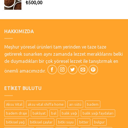
₺
500,00
HAKKIMIZDA
Meşhur yöresel ürünleri tam yerinden ve taze taze
getirerek sunarken aynı zamanda lezzet meraklılarını belki
de duymadıkları bir çok yöresel lezzet ile tanıştırmak en
önemli amacımızdır.
ETIKET BULUTU
Aksu Vital
aksu vital shiffa home
arı sütü
badem
badem draje
bakliyat
bal
balık yağı
balık yağı faydaları
bitkisel yağ
bitkisel çaylar
bitki suyu
bitter
bulgur