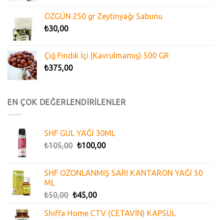
ÖZGÜN 250 gr Zeytinyağı Sabunu
₺
30,00
Çiğ Fındık İçi (Kavrulmamış) 500 GR
₺
375,00
EN ÇOK DEĞERLENDİRİLENLER
SHF GÜL YAĞI 30ML
₺
105,00
₺
100,00
SHF OZONLANMIŞ SARI KANTARON YAĞI 50
ML
₺
50,00
₺
45,00
Shiffa Home CTV (CETAVİN) KAPSÜL