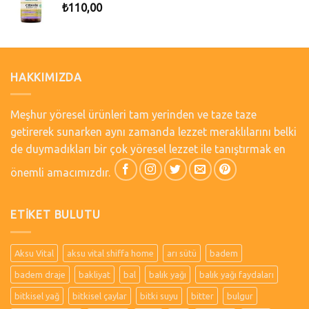
₺
110,00
HAKKIMIZDA
Meşhur yöresel ürünleri tam yerinden ve taze taze
getirerek sunarken aynı zamanda lezzet meraklılarını belki
de duymadıkları bir çok yöresel lezzet ile tanıştırmak en
önemli amacımızdır.
ETIKET BULUTU
Aksu Vital
aksu vital shiffa home
arı sütü
badem
badem draje
bakliyat
bal
balık yağı
balık yağı faydaları
bitkisel yağ
bitkisel çaylar
bitki suyu
bitter
bulgur