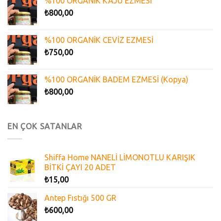
%100 ORGANİK KAJU EZMESİ
₺
800,00
%100 ORGANİK CEVİZ EZMESİ
₺
750,00
%100 ORGANİK BADEM EZMESİ (Kopya)
₺
800,00
EN ÇOK SATANLAR
Shiffa Home NANELİ LİMONOTLU KARIŞIK
BİTKİ ÇAYI 20 ADET
₺
15,00
Antep Fıstığı 500 GR
₺
600,00