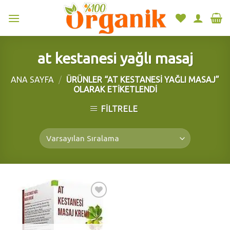
Skip
to
content
at kestanesi yağlı masaj
ANA SAYFA
/
ÜRÜNLER “AT KESTANESI YAĞLI MASAJ”
OLARAK ETIKETLENDI
FILTRELE
Add to
wishlist