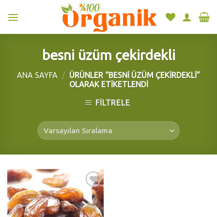
Skip
to
content
besni üzüm çekirdekli
ANA SAYFA
/
ÜRÜNLER “BESNI ÜZÜM ÇEKIRDEKLI”
OLARAK ETIKETLENDI
FILTRELE
Add to
wishlist