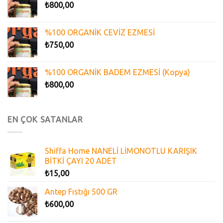
₺
800,00
%100 ORGANİK CEVİZ EZMESİ
₺
750,00
%100 ORGANİK BADEM EZMESİ (Kopya)
₺
800,00
EN ÇOK SATANLAR
Shiffa Home NANELİ LİMONOTLU KARIŞIK
BİTKİ ÇAYI 20 ADET
₺
15,00
Antep Fıstığı 500 GR
₺
600,00