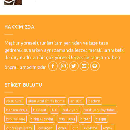
HAKKIMIZDA
Meşhur yöresel ürünleri tam yerinden ve taze taze
getirerek sunarken aynı zamanda lezzet meraklılarını belki
de duymadıkları bir çok yöresel lezzet ile tanıştırmak en
önemli amacımızdır.
ETIKET BULUTU
Aksu Vital
aksu vital shiffa home
arı sütü
badem
badem draje
bakliyat
bal
balık yağı
balık yağı faydaları
bitkisel yağ
bitkisel çaylar
bitki suyu
bitter
bulgur
cilt bakım kremi
collagen
draje
dut
ekotime
ezme