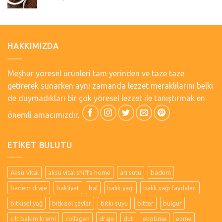
HAKKIMIZDA
Meşhur yöresel ürünleri tam yerinden ve taze taze
getirerek sunarken aynı zamanda lezzet meraklılarını belki
de duymadıkları bir çok yöresel lezzet ile tanıştırmak en
önemli amacımızdır.
ETIKET BULUTU
Aksu Vital
aksu vital shiffa home
arı sütü
badem
badem draje
bakliyat
bal
balık yağı
balık yağı faydaları
bitkisel yağ
bitkisel çaylar
bitki suyu
bitter
bulgur
cilt bakım kremi
collagen
draje
dut
ekotime
ezme