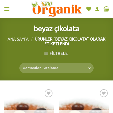
Skip
to
content
beyaz çikolata
ANA SAYFA
/
ÜRÜNLER “BEYAZ ÇIKOLATA” OLARAK
ETIKETLENDI
FILTRELE
Add to
Add to
wishlist
wishlist