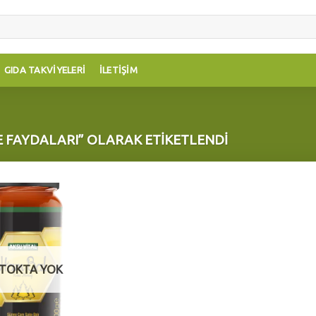
GIDA TAKVIYELERI
İLETIŞIM
E FAYDALARI” OLARAK ETIKETLENDI
Add to
wishlist
TOKTA YOK