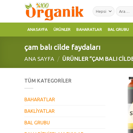
Skip
Ara:
to
content
ANASAYFA
ÜRÜNLER
BAHARATLAR
BAL GRUBU
çam balı cilde faydaları
ANA SAYFA
/
ÜRÜNLER “ÇAM BALI CILD
TÜM KATEGORILER
BAHARATLAR
BAKLİYATLAR
S
BAL GRUBU