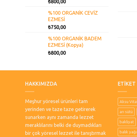
₺
800,00
%100 ORGANİK CEVİZ
EZMESİ
₺
750,00
%100 ORGANİK BADEM
EZMESİ (Kopya)
₺
800,00
HAKKIMIZDA
ETIKET
Meşhur yöresel ürünleri tam
Aksu Vita
yerinden ve taze taze getirerek
arı sütü
sunarken aynı zamanda lezzet
bakliyat
meraklılarını belki de duymadıkları
balık yağı
bir çok yöresel lezzet ile tanıştırmak