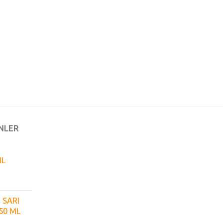
NLER
ML
 SARI
50 ML