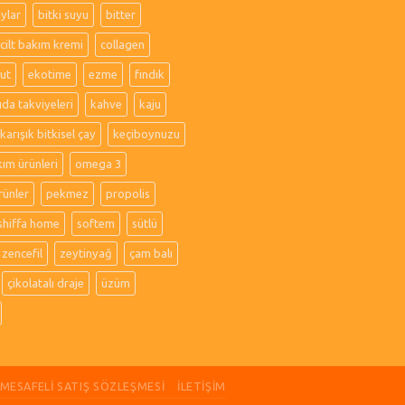
aylar
bitki suyu
bitter
cilt bakım kremi
collagen
ut
ekotime
ezme
fındık
ıda takviyeleri
kahve
kaju
karışık bitkisel çay
keçiboynuzu
kım ürünleri
omega 3
rünler
pekmez
propolis
shiffa home
softem
sütlü
zencefil
zeytinyağ
çam balı
çikolatalı draje
üzüm
MESAFELI SATIŞ SÖZLEŞMESI
İLETIŞIM