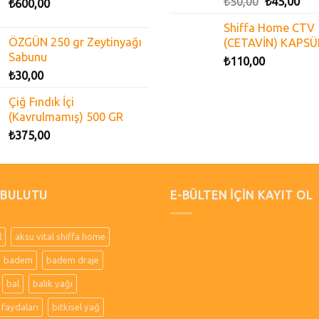
₺
50,00
₺
45,00
₺
600,00
Shiffa Home CTV
ÖZGÜN 250 gr Zeytinyağı
(CETAVİN) KAPSÜ
Sabunu
₺
110,00
₺
30,00
Çiğ Fındık İçi
(Kavrulmamış) 500 GR
₺
375,00
 BULUTU
E-BÜLTEN İÇİN KAYIT OL
l
aksu vital shiffa home
badem
badem draje
bal
balık yağı
 faydaları
bitkisel yağ