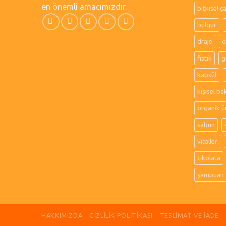
en önemli amacımızdır.
bitkisel ç
bulgur
draje
d
fıstık
g
kapsül
kişisel ba
organik ü
sabun
vitaller
çikolata
şampuan
HAKKIMIZDA
GIZLILIK POLITIKASI
TESLIMAT VE İADE