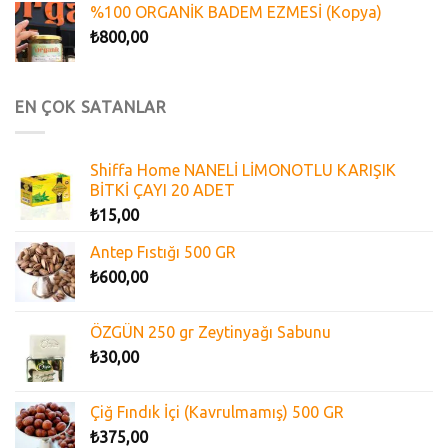
%100 ORGANİK BADEM EZMESİ (Kopya)
₺
800,00
EN ÇOK SATANLAR
Shiffa Home NANELİ LİMONOTLU KARIŞIK
BİTKİ ÇAYI 20 ADET
₺
15,00
Antep Fıstığı 500 GR
₺
600,00
ÖZGÜN 250 gr Zeytinyağı Sabunu
₺
30,00
Çiğ Fındık İçi (Kavrulmamış) 500 GR
₺
375,00