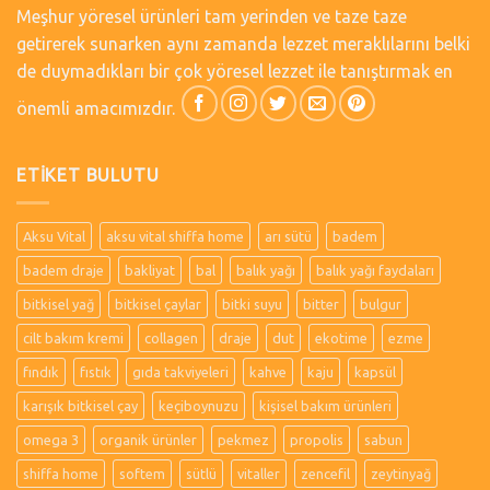
Meşhur yöresel ürünleri tam yerinden ve taze taze
getirerek sunarken aynı zamanda lezzet meraklılarını belki
de duymadıkları bir çok yöresel lezzet ile tanıştırmak en
önemli amacımızdır.
ETIKET BULUTU
Aksu Vital
aksu vital shiffa home
arı sütü
badem
badem draje
bakliyat
bal
balık yağı
balık yağı faydaları
bitkisel yağ
bitkisel çaylar
bitki suyu
bitter
bulgur
cilt bakım kremi
collagen
draje
dut
ekotime
ezme
fındık
fıstık
gıda takviyeleri
kahve
kaju
kapsül
karışık bitkisel çay
keçiboynuzu
kişisel bakım ürünleri
omega 3
organik ürünler
pekmez
propolis
sabun
shiffa home
softem
sütlü
vitaller
zencefil
zeytinyağ