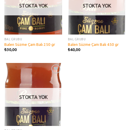
STOKTA YOK
STOKTA YOK
BAL GRUBU
BAL GRUBU
Balen Süzme Çam Balı 250 gr
Balen Süzme Çam Balı 450 gr
₺
30,00
₺
40,00
Add to
wishlist
STOKTA YOK