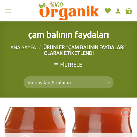
Skip
to
content
çam balının faydaları
ANA SAYFA
/
ÜRÜNLER “ÇAM BALININ FAYDALARI”
OLARAK ETIKETLENDI
FILTRELE
Add to
Add to
wishlist
wishlist