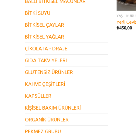
BALLI BİTKİSEL MACUNLAR
BİTKİ SUYU
YAŞ - KUR
Yerli Cevi
BİTKİSEL ÇAYLAR
₺
450,00
BİTKİSEL YAĞLAR
ÇİKOLATA - DRAJE
GIDA TAKVİYELERİ
GLUTENSİZ ÜRÜNLER
KAHVE ÇEŞİTLERİ
KAPSÜLLER
KİŞİSEL BAKIM ÜRÜNLERİ
ORGANİK ÜRÜNLER
PEKMEZ GRUBU