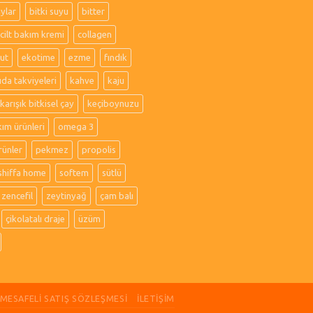
aylar
bitki suyu
bitter
cilt bakım kremi
collagen
ut
ekotime
ezme
fındık
ıda takviyeleri
kahve
kaju
karışık bitkisel çay
keçiboynuzu
kım ürünleri
omega 3
rünler
pekmez
propolis
shiffa home
softem
sütlü
zencefil
zeytinyağ
çam balı
çikolatalı draje
üzüm
MESAFELI SATIŞ SÖZLEŞMESI
İLETIŞIM