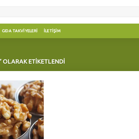
GIDA TAKVIYELERI
İLETIŞIM
I” OLARAK ETIKETLENDI
Add to
wishlist