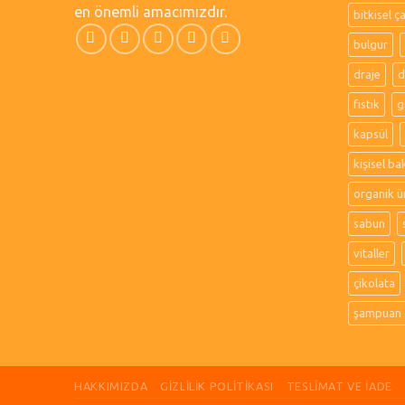
en önemli amacımızdır.
bitkisel ç
bulgur
draje
d
fıstık
g
kapsül
kişisel ba
organik ü
sabun
vitaller
çikolata
şampuan
HAKKIMIZDA
GIZLILIK POLITIKASI
TESLIMAT VE İADE