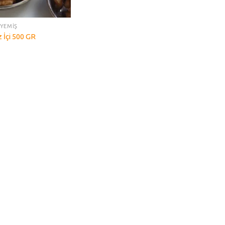
UYEMİŞ
z İçi 500 GR