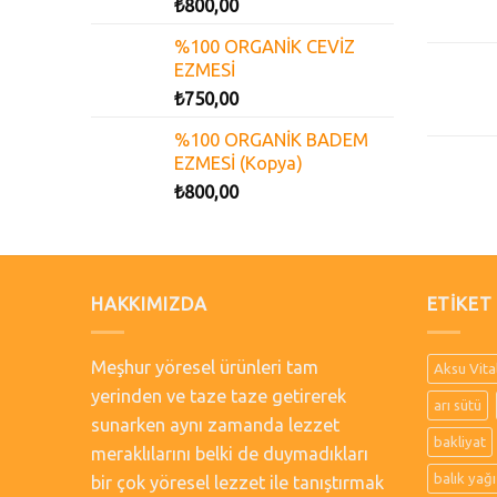
₺
800,00
%100 ORGANİK CEVİZ
EZMESİ
₺
750,00
%100 ORGANİK BADEM
EZMESİ (Kopya)
₺
800,00
HAKKIMIZDA
ETIKET
Meşhur yöresel ürünleri tam
Aksu Vita
yerinden ve taze taze getirerek
arı sütü
sunarken aynı zamanda lezzet
bakliyat
meraklılarını belki de duymadıkları
balık yağı
bir çok yöresel lezzet ile tanıştırmak