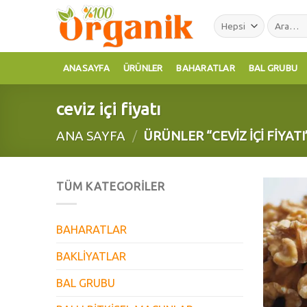
Skip
Ara:
to
content
ANASAYFA
ÜRÜNLER
BAHARATLAR
BAL GRUBU
ceviz içi fiyatı
ANA SAYFA
/
ÜRÜNLER “CEVIZ IÇI FIYAT
TÜM KATEGORILER
BAHARATLAR
BAKLİYATLAR
BAL GRUBU