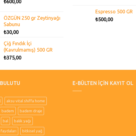
₺
600,00
Espresso 500 GR
ÖZGÜN 250 gr Zeytinyağı
₺
500,00
Sabunu
₺
30,00
Çiğ Fındık İçi
(Kavrulmamış) 500 GR
₺
375,00
 BULUTU
E-BÜLTEN İÇİN KAYIT OL
l
aksu vital shiffa home
badem
badem draje
bal
balık yağı
 faydaları
bitkisel yağ