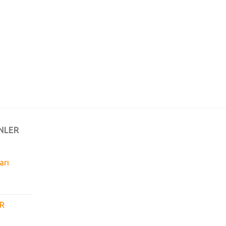
NLER
arı
GR