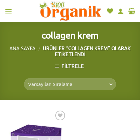
Skip
to
content
collagen krem
ANA SAYFA
/
ÜRÜNLER “COLLAGEN KREM” OLARAK
ETIKETLENDI
FILTRELE
Add to
wishlist