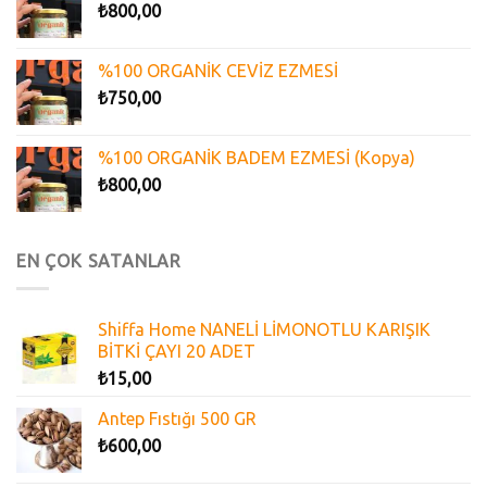
₺
800,00
%100 ORGANİK CEVİZ EZMESİ
₺
750,00
%100 ORGANİK BADEM EZMESİ (Kopya)
₺
800,00
EN ÇOK SATANLAR
Shiffa Home NANELİ LİMONOTLU KARIŞIK
BİTKİ ÇAYI 20 ADET
₺
15,00
Antep Fıstığı 500 GR
₺
600,00