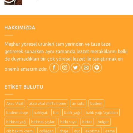
HAKKIMIZDA
Meşhur yöresel ürünleri tam yerinden ve taze taze
getirerek sunarken aynı zamanda lezzet meraklılarını belki
de duymadıkları bir çok yöresel lezzet ile tanıştırmak en
önemli amacımızdır.
ETIKET BULUTU
Aksu Vital
aksu vital shiffa home
arı sütü
badem
badem draje
bakliyat
bal
balık yağı
balık yağı faydaları
bitkisel yağ
bitkisel çaylar
bitki suyu
bitter
bulgur
cilt bakım kremi
collagen
draje
dut
ekotime
ezme