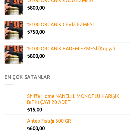
%100 ORGANİK KAJU EZMESİ
₺
800,00
%100 ORGANİK CEVİZ EZMESİ
₺
750,00
%100 ORGANİK BADEM EZMESİ (Kopya)
₺
800,00
EN ÇOK SATANLAR
Shiffa Home NANELİ LİMONOTLU KARIŞIK
BİTKİ ÇAYI 20 ADET
₺
15,00
Antep Fıstığı 500 GR
₺
600,00