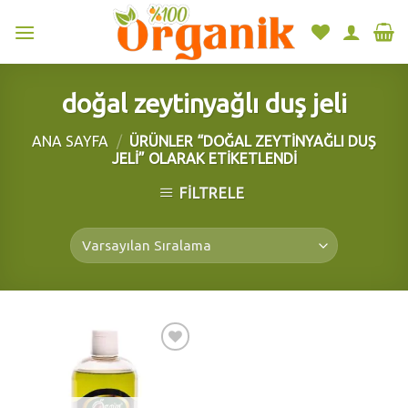
Skip
to
content
doğal zeytinyağlı duş jeli
ANA SAYFA
/
ÜRÜNLER “DOĞAL ZEYTINYAĞLI DUŞ
JELI” OLARAK ETIKETLENDI
FILTRELE
Add to
wishlist