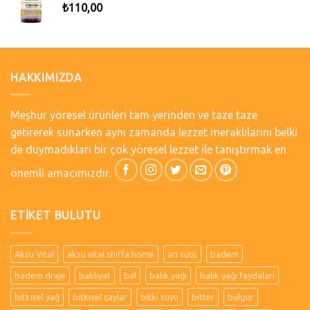
₺
110,00
HAKKIMIZDA
Meşhur yöresel ürünleri tam yerinden ve taze taze
getirerek sunarken aynı zamanda lezzet meraklılarını belki
de duymadıkları bir çok yöresel lezzet ile tanıştırmak en
önemli amacımızdır.
ETIKET BULUTU
Aksu Vital
aksu vital shiffa home
arı sütü
badem
badem draje
bakliyat
bal
balık yağı
balık yağı faydaları
bitkisel yağ
bitkisel çaylar
bitki suyu
bitter
bulgur