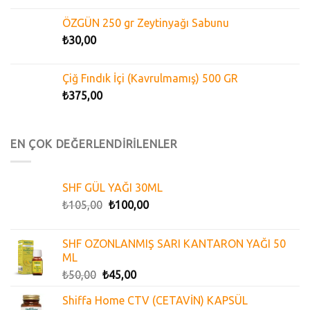
ÖZGÜN 250 gr Zeytinyağı Sabunu
₺
30,00
Çiğ Fındık İçi (Kavrulmamış) 500 GR
₺
375,00
EN ÇOK DEĞERLENDİRİLENLER
SHF GÜL YAĞI 30ML
₺
105,00
₺
100,00
SHF OZONLANMIŞ SARI KANTARON YAĞI 50
ML
₺
50,00
₺
45,00
Shiffa Home CTV (CETAVİN) KAPSÜL