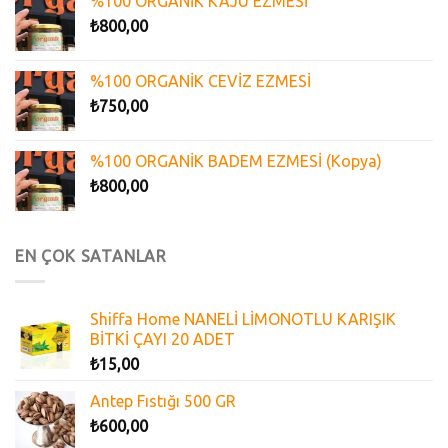
%100 ORGANİK KAJU EZMESİ
₺
800,00
%100 ORGANİK CEVİZ EZMESİ
₺
750,00
%100 ORGANİK BADEM EZMESİ (Kopya)
₺
800,00
EN ÇOK SATANLAR
Shiffa Home NANELİ LİMONOTLU KARIŞIK
BİTKİ ÇAYI 20 ADET
₺
15,00
Antep Fıstığı 500 GR
₺
600,00