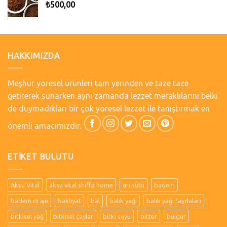
₺
500,00
HAKKIMIZDA
Meşhur yöresel ürünleri tam yerinden ve taze taze
getirerek sunarken aynı zamanda lezzet meraklılarını belki
de duymadıkları bir çok yöresel lezzet ile tanıştırmak en
önemli amacımızdır.
ETIKET BULUTU
Aksu Vital
aksu vital shiffa home
arı sütü
badem
badem draje
bakliyat
bal
balık yağı
balık yağı faydaları
bitkisel yağ
bitkisel çaylar
bitki suyu
bitter
bulgur