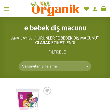
Skip
to
content
e bebek diş macunu
ANA SAYFA
/
ÜRÜNLER “E BEBEK DIŞ MACUNU”
OLARAK ETIKETLENDI
FILTRELE
Add to
wishlist