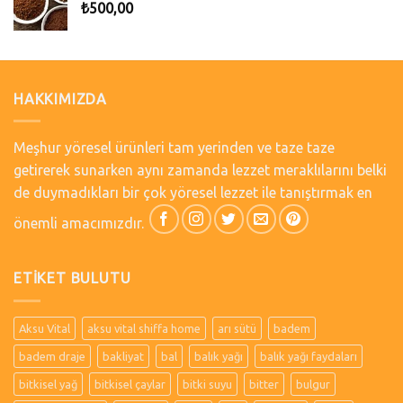
₺
500,00
HAKKIMIZDA
Meşhur yöresel ürünleri tam yerinden ve taze taze
getirerek sunarken aynı zamanda lezzet meraklılarını belki
de duymadıkları bir çok yöresel lezzet ile tanıştırmak en
önemli amacımızdır.
ETIKET BULUTU
Aksu Vital
aksu vital shiffa home
arı sütü
badem
badem draje
bakliyat
bal
balık yağı
balık yağı faydaları
bitkisel yağ
bitkisel çaylar
bitki suyu
bitter
bulgur