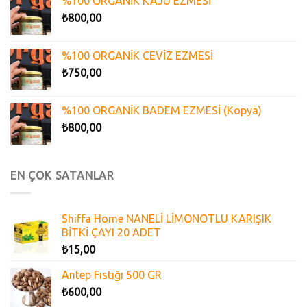
%100 ORGANİK KAJU EZMESİ
₺
800,00
%100 ORGANİK CEVİZ EZMESİ
₺
750,00
%100 ORGANİK BADEM EZMESİ (Kopya)
₺
800,00
EN ÇOK SATANLAR
Shiffa Home NANELİ LİMONOTLU KARIŞIK
BİTKİ ÇAYI 20 ADET
₺
15,00
Antep Fıstığı 500 GR
₺
600,00