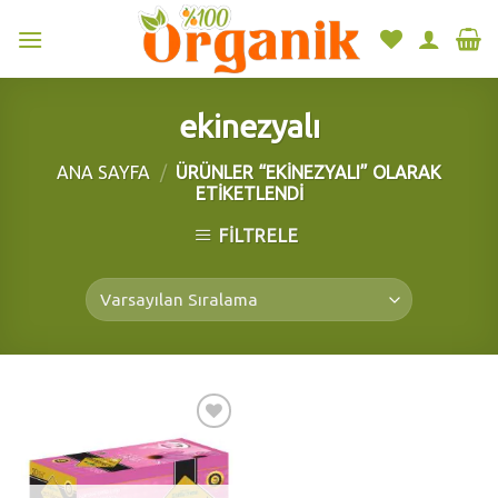
Skip
to
content
ekinezyalı
ANA SAYFA
/
ÜRÜNLER “EKINEZYALI” OLARAK
ETIKETLENDI
FILTRELE
Add to
wishlist