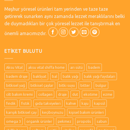
Meşhur yöresel ürünleri tam yerinden ve taze taze
getirerek sunarken aynı zamanda lezzet meraklılarını belki
de duymadıkları bir çok yöresel lezzet ile tanıştırmak en
önemli amacımızdır.
ETIKET BULUTU
Aksu Vital
aksu vital shiffa home
arı sütü
badem
badem draje
bakliyat
bal
balık yağı
balık yağı faydaları
bitkisel yağ
bitkisel çaylar
bitki suyu
bitter
bulgur
cilt bakım kremi
collagen
draje
dut
ekotime
ezme
fındık
fıstık
gıda takviyeleri
kahve
kaju
kapsül
karışık bitkisel çay
keçiboynuzu
kişisel bakım ürünleri
omega 3
organik ürünler
pekmez
propolis
sabun