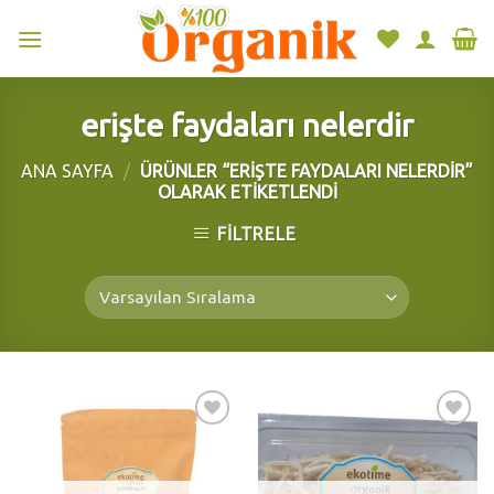
Skip
to
content
erişte faydaları nelerdir
ANA SAYFA
/
ÜRÜNLER “ERIŞTE FAYDALARI NELERDIR”
OLARAK ETIKETLENDI
FILTRELE
Add to
Add to
wishlist
wishlist