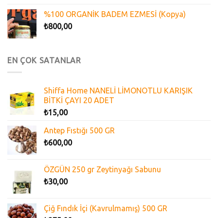
%100 ORGANİK BADEM EZMESİ (Kopya)
₺
800,00
EN ÇOK SATANLAR
Shiffa Home NANELİ LİMONOTLU KARIŞIK
BİTKİ ÇAYI 20 ADET
₺
15,00
Antep Fıstığı 500 GR
₺
600,00
ÖZGÜN 250 gr Zeytinyağı Sabunu
₺
30,00
Çiğ Fındık İçi (Kavrulmamış) 500 GR