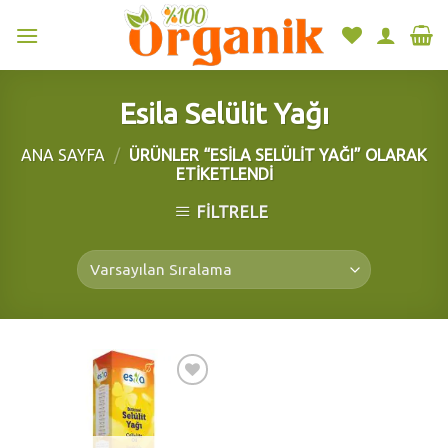
Skip
to
content
Esila Selülit Yağı
ANA SAYFA
/
ÜRÜNLER “ESILA SELÜLIT YAĞI” OLARAK
ETIKETLENDI
FILTRELE
Add to
wishlist