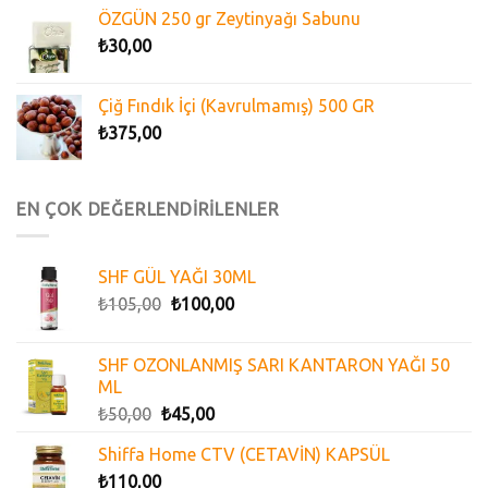
ÖZGÜN 250 gr Zeytinyağı Sabunu
₺
30,00
Çiğ Fındık İçi (Kavrulmamış) 500 GR
₺
375,00
EN ÇOK DEĞERLENDİRİLENLER
SHF GÜL YAĞI 30ML
₺
105,00
₺
100,00
SHF OZONLANMIŞ SARI KANTARON YAĞI 50
ML
₺
50,00
₺
45,00
Shiffa Home CTV (CETAVİN) KAPSÜL
₺
110,00