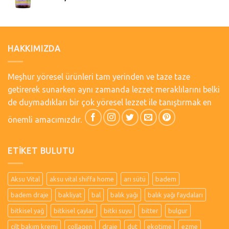
HAKKIMIZDA
Meşhur yöresel ürünleri tam yerinden ve taze taze
getirerek sunarken aynı zamanda lezzet meraklılarını belki
de duymadıkları bir çok yöresel lezzet ile tanıştırmak en
önemli amacımızdır.
ETIKET BULUTU
Aksu Vital
aksu vital shiffa home
arı sütü
badem
badem draje
bakliyat
bal
balık yağı
balık yağı faydaları
bitkisel yağ
bitkisel çaylar
bitki suyu
bitter
bulgur
cilt bakım kremi
collagen
draje
dut
ekotime
ezme