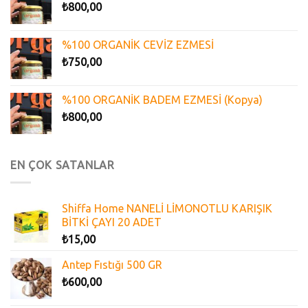
₺
800,00
%100 ORGANİK CEVİZ EZMESİ
₺
750,00
%100 ORGANİK BADEM EZMESİ (Kopya)
₺
800,00
EN ÇOK SATANLAR
Shiffa Home NANELİ LİMONOTLU KARIŞIK
BİTKİ ÇAYI 20 ADET
₺
15,00
Antep Fıstığı 500 GR
₺
600,00