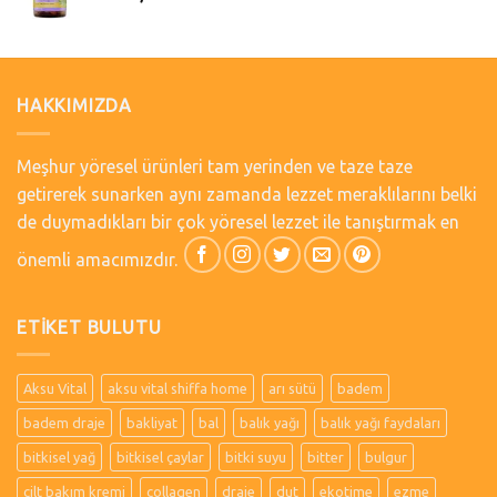
HAKKIMIZDA
Meşhur yöresel ürünleri tam yerinden ve taze taze
getirerek sunarken aynı zamanda lezzet meraklılarını belki
de duymadıkları bir çok yöresel lezzet ile tanıştırmak en
önemli amacımızdır.
ETIKET BULUTU
Aksu Vital
aksu vital shiffa home
arı sütü
badem
badem draje
bakliyat
bal
balık yağı
balık yağı faydaları
bitkisel yağ
bitkisel çaylar
bitki suyu
bitter
bulgur
cilt bakım kremi
collagen
draje
dut
ekotime
ezme