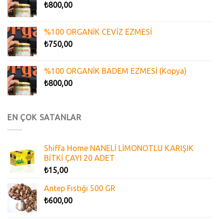
₺
800,00
%100 ORGANİK CEVİZ EZMESİ
₺
750,00
%100 ORGANİK BADEM EZMESİ (Kopya)
₺
800,00
EN ÇOK SATANLAR
Shiffa Home NANELİ LİMONOTLU KARIŞIK
BİTKİ ÇAYI 20 ADET
₺
15,00
Antep Fıstığı 500 GR
₺
600,00