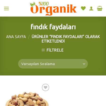
Skip
to
content
fındık faydaları
ANA SAYFA
/
ÜRÜNLER “FINDIK FAYDALARI” OLARAK
ETIKETLENDI
FILTRELE
Add to
wishlist