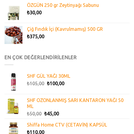
ÖZGÜN 250 gr Zeytinyağı Sabunu
₺
30,00
Çiğ Fındık İçi (Kavrulmamış) 500 GR
₺
375,00
EN ÇOK DEĞERLENDİRİLENLER
SHF GÜL YAĞI 30ML
₺
105,00
₺
100,00
SHF OZONLANMIŞ SARI KANTARON YAĞI 50
ML
₺
50,00
₺
45,00
Shiffa Home CTV (CETAVİN) KAPSÜL
₺
110,00