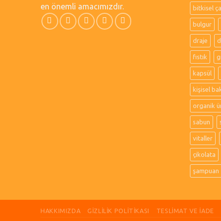
en önemli amacımızdır.
bitkisel ç
bulgur
draje
d
fıstık
g
kapsül
kişisel ba
organik ü
sabun
vitaller
çikolata
şampuan
HAKKIMIZDA
GIZLILIK POLITIKASI
TESLIMAT VE İADE