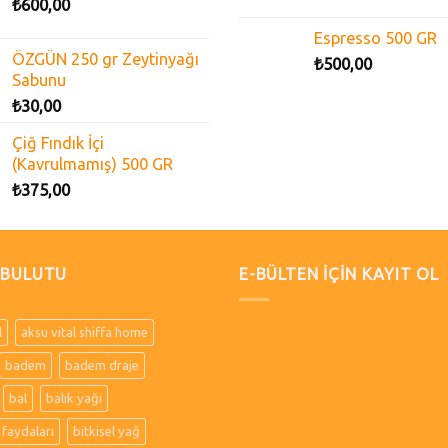
₺
600,00
Espresso 500 GR
ÖZGÜN 250 gr Zeytinyağı
₺
500,00
Sabunu
₺
30,00
Çiğ Fındık İçi
(Kavrulmamış) 500 GR
₺
375,00
 BULUTU
E-BÜLTEN İÇİN KAYIT OL
l
aksu vital shiffa home
badem
badem draje
bal
balık yağı
 faydaları
bitkisel yağ