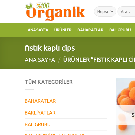
Skip
Ara:
to
content
ANASAYFA
ÜRÜNLER
BAHARATLAR
BAL GRUBU
fıstık kaplı cips
ANA SAYFA
/
ÜRÜNLER “FISTIK KAPLI C
TÜM KATEGORILER
BAHARATLAR
BAKLİYATLAR
S
BAL GRUBU