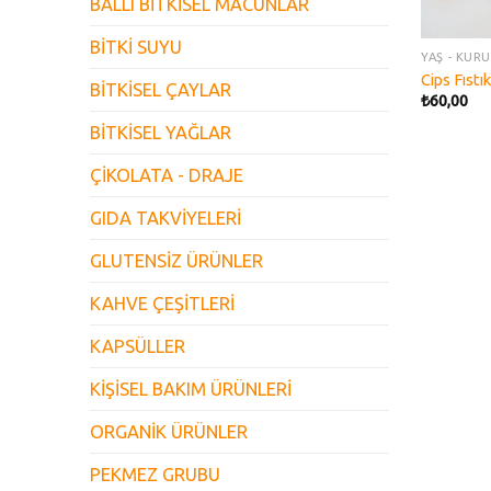
BALLI BİTKİSEL MACUNLAR
BİTKİ SUYU
YAŞ - KUR
Cips Fıstı
BİTKİSEL ÇAYLAR
₺
60,00
BİTKİSEL YAĞLAR
ÇİKOLATA - DRAJE
GIDA TAKVİYELERİ
GLUTENSİZ ÜRÜNLER
KAHVE ÇEŞİTLERİ
KAPSÜLLER
KİŞİSEL BAKIM ÜRÜNLERİ
ORGANİK ÜRÜNLER
PEKMEZ GRUBU