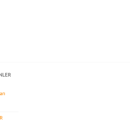
NLER
arı
GR