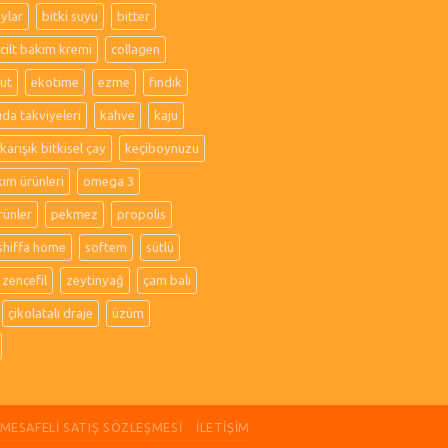
aylar
bitki suyu
bitter
cilt bakım kremi
collagen
ut
ekotime
ezme
fındık
ıda takviyeleri
kahve
kaju
karışık bitkisel çay
keçiboynuzu
kım ürünleri
omega 3
rünler
pekmez
propolis
shiffa home
softem
sütlü
zencefil
zeytinyağ
çam balı
çikolatalı draje
üzüm
MESAFELI SATIŞ SÖZLEŞMESI
İLETIŞIM