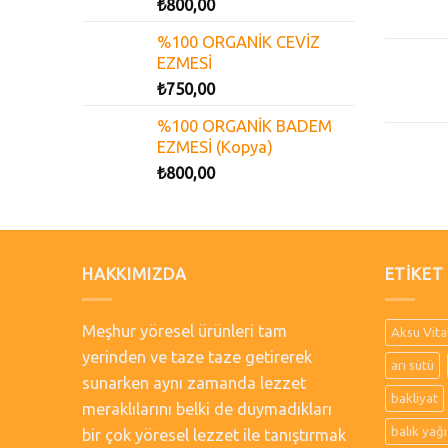
₺
800,00
%100 ORGANİK CEVİZ
EZMESİ
₺
750,00
%100 ORGANİK BADEM
EZMESİ (Kopya)
₺
800,00
HAKKIMIZDA
ETIKET
Meşhur yöresel ürünleri tam
Aksu Vita
yerinden ve taze taze getirerek
arı sütü
sunarken aynı zamanda lezzet
bakliyat
meraklılarını belki de duymadıkları
balık yağı
bir çok yöresel lezzet ile tanıştırmak