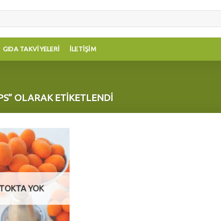
GIDA TAKVIYELERI
İLETIŞIM
IPS” OLARAK ETIKETLENDI
Add to
wishlist
TOKTA YOK