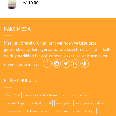
₺
110,00
HAKKIMIZDA
Meşhur yöresel ürünleri tam yerinden ve taze taze
getirerek sunarken aynı zamanda lezzet meraklılarını belki
de duymadıkları bir çok yöresel lezzet ile tanıştırmak en
önemli amacımızdır.
ETIKET BULUTU
Aksu Vital
aksu vital shiffa home
arı sütü
badem
badem draje
bakliyat
bal
balık yağı
balık yağı faydaları
bitkisel yağ
bitkisel çaylar
bitki suyu
bitter
bulgur