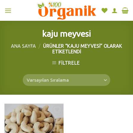
Skip
to
content
kaju meyvesi
ANA SAYFA
/
ÜRÜNLER “KAJU MEYVESI” OLARAK
ETIKETLENDI
FILTRELE
Add to
wishlist