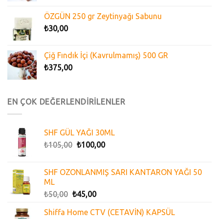
ÖZGÜN 250 gr Zeytinyağı Sabunu
₺
30,00
Çiğ Fındık İçi (Kavrulmamış) 500 GR
₺
375,00
EN ÇOK DEĞERLENDİRİLENLER
SHF GÜL YAĞI 30ML
₺
105,00
₺
100,00
SHF OZONLANMIŞ SARI KANTARON YAĞI 50
ML
₺
50,00
₺
45,00
Shiffa Home CTV (CETAVİN) KAPSÜL