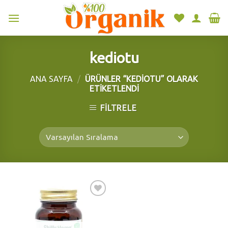
Skip
to
content
kediotu
ANA SAYFA
/
ÜRÜNLER “KEDIOTU” OLARAK
ETIKETLENDI
FILTRELE
Add to
wishlist