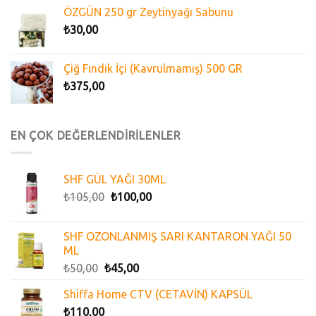
ÖZGÜN 250 gr Zeytinyağı Sabunu
₺
30,00
Çiğ Fındık İçi (Kavrulmamış) 500 GR
₺
375,00
EN ÇOK DEĞERLENDİRİLENLER
SHF GÜL YAĞI 30ML
₺
105,00
₺
100,00
SHF OZONLANMIŞ SARI KANTARON YAĞI 50
ML
₺
50,00
₺
45,00
Shiffa Home CTV (CETAVİN) KAPSÜL
₺
110,00