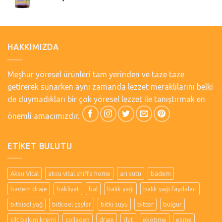
HAKKIMIZDA
Meşhur yöresel ürünleri tam yerinden ve taze taze
getirerek sunarken aynı zamanda lezzet meraklılarını belki
de duymadıkları bir çok yöresel lezzet ile tanıştırmak en
önemli amacımızdır.
ETIKET BULUTU
Aksu Vital
aksu vital shiffa home
arı sütü
badem
badem draje
bakliyat
bal
balık yağı
balık yağı faydaları
bitkisel yağ
bitkisel çaylar
bitki suyu
bitter
bulgur
cilt bakım kremi
collagen
draje
dut
ekotime
ezme