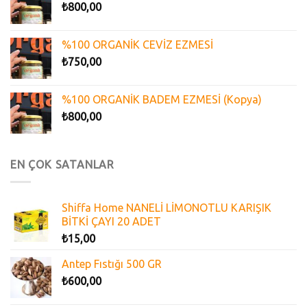
₺
800,00
%100 ORGANİK CEVİZ EZMESİ
₺
750,00
%100 ORGANİK BADEM EZMESİ (Kopya)
₺
800,00
EN ÇOK SATANLAR
Shiffa Home NANELİ LİMONOTLU KARIŞIK
BİTKİ ÇAYI 20 ADET
₺
15,00
Antep Fıstığı 500 GR
₺
600,00