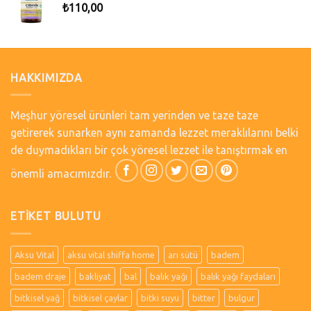
₺
110,00
HAKKIMIZDA
Meşhur yöresel ürünleri tam yerinden ve taze taze
getirerek sunarken aynı zamanda lezzet meraklılarını belki
de duymadıkları bir çok yöresel lezzet ile tanıştırmak en
önemli amacımızdır.
ETIKET BULUTU
Aksu Vital
aksu vital shiffa home
arı sütü
badem
badem draje
bakliyat
bal
balık yağı
balık yağı faydaları
bitkisel yağ
bitkisel çaylar
bitki suyu
bitter
bulgur