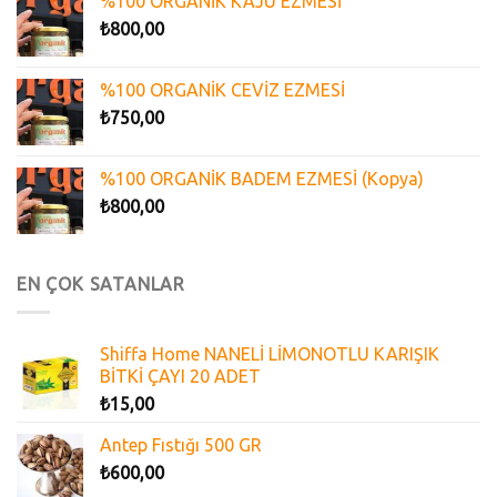
%100 ORGANİK KAJU EZMESİ
₺
800,00
%100 ORGANİK CEVİZ EZMESİ
₺
750,00
%100 ORGANİK BADEM EZMESİ (Kopya)
₺
800,00
EN ÇOK SATANLAR
Shiffa Home NANELİ LİMONOTLU KARIŞIK
BİTKİ ÇAYI 20 ADET
₺
15,00
Antep Fıstığı 500 GR
₺
600,00