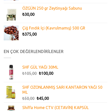
ÖZGÜN 250 gr Zeytinyağı Sabunu
₺
30,00
Çiğ Fındık İçi (Kavrulmamış) 500 GR
₺
375,00
EN ÇOK DEĞERLENDİRİLENLER
SHF GÜL YAĞI 30ML
₺
105,00
₺
100,00
SHF OZONLANMIŞ SARI KANTARON YAĞI 50
ML
₺
50,00
₺
45,00
Shiffa Home CTV (CETAVİN) KAPSÜL