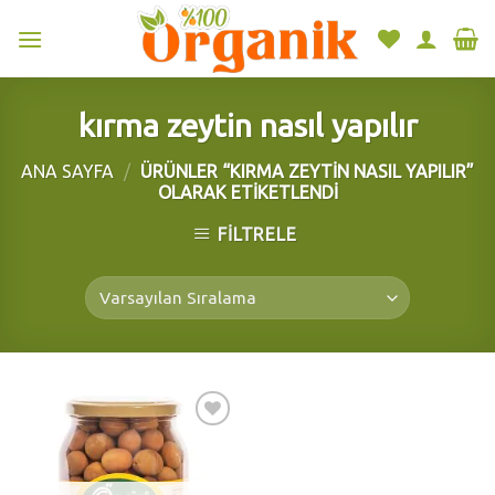
Skip
to
content
kırma zeytin nasıl yapılır
ANA SAYFA
/
ÜRÜNLER “KIRMA ZEYTIN NASIL YAPILIR”
OLARAK ETIKETLENDI
FILTRELE
Add to
wishlist