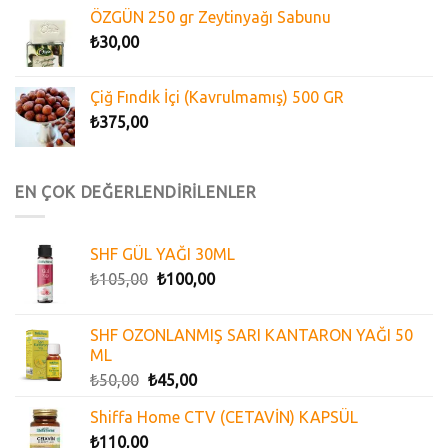
ÖZGÜN 250 gr Zeytinyağı Sabunu
₺
30,00
Çiğ Fındık İçi (Kavrulmamış) 500 GR
₺
375,00
EN ÇOK DEĞERLENDİRİLENLER
SHF GÜL YAĞI 30ML
₺
105,00
₺
100,00
SHF OZONLANMIŞ SARI KANTARON YAĞI 50
ML
₺
50,00
₺
45,00
Shiffa Home CTV (CETAVİN) KAPSÜL
₺
110,00