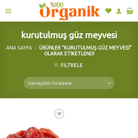
Skip
to
content
kurutulmuş güz meyvesi
ANA SAYFA
/
ÜRÜNLER “KURUTULMUŞ GÜZ MEYVESI”
OLARAK ETIKETLENDI
FILTRELE
Add to
wishlist