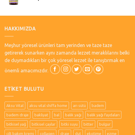
HAKKIMIZDA
Meşhur yöresel ürünleri tam yerinden ve taze taze
getirerek sunarken aynı zamanda lezzet meraklılarını belki
de duymadıkları bir çok yöresel lezzet ile tanıştırmak en
önemli amacımızdır.
ETIKET BULUTU
Aksu Vital
aksu vital shiffa home
arı sütü
badem
badem draje
bakliyat
bal
balık yağı
balık yağı faydaları
bitkisel yağ
bitkisel çaylar
bitki suyu
bitter
bulgur
cilt bakım kremi
collagen
draje
dut
ekotime
ezme