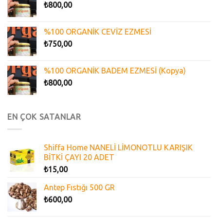
₺
800,00
%100 ORGANİK CEVİZ EZMESİ
₺
750,00
%100 ORGANİK BADEM EZMESİ (Kopya)
₺
800,00
EN ÇOK SATANLAR
Shiffa Home NANELİ LİMONOTLU KARIŞIK
BİTKİ ÇAYI 20 ADET
₺
15,00
Antep Fıstığı 500 GR
₺
600,00