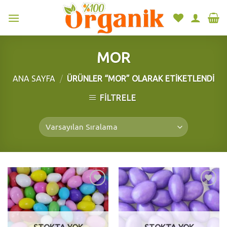
Skip
to
content
MOR
ANA SAYFA
/
ÜRÜNLER “MOR” OLARAK ETIKETLENDI
FILTRELE
Add to
Add to
wishlist
wishlist