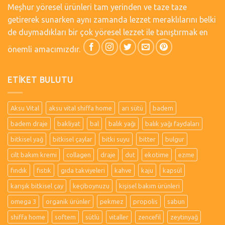
Meşhur yöresel ürünleri tam yerinden ve taze taze
getirerek sunarken aynı zamanda lezzet meraklılarını belki
de duymadıkları bir çok yöresel lezzet ile tanıştırmak en
önemli amacımızdır.
ETIKET BULUTU
Aksu Vital
aksu vital shiffa home
arı sütü
badem
badem draje
bakliyat
bal
balık yağı
balık yağı faydaları
bitkisel yağ
bitkisel çaylar
bitki suyu
bitter
bulgur
cilt bakım kremi
collagen
draje
dut
ekotime
ezme
fındık
fıstık
gıda takviyeleri
kahve
kaju
kapsül
karışık bitkisel çay
keçiboynuzu
kişisel bakım ürünleri
omega 3
organik ürünler
pekmez
propolis
sabun
shiffa home
softem
sütlü
vitaller
zencefil
zeytinyağ