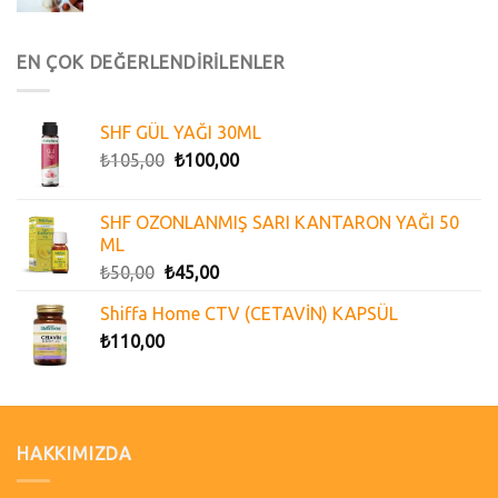
EN ÇOK DEĞERLENDİRİLENLER
SHF GÜL YAĞI 30ML
₺
105,00
₺
100,00
SHF OZONLANMIŞ SARI KANTARON YAĞI 50
ML
₺
50,00
₺
45,00
Shiffa Home CTV (CETAVİN) KAPSÜL
₺
110,00
HAKKIMIZDA