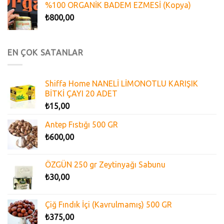
%100 ORGANİK BADEM EZMESİ (Kopya)
₺
800,00
EN ÇOK SATANLAR
Shiffa Home NANELİ LİMONOTLU KARIŞIK
BİTKİ ÇAYI 20 ADET
₺
15,00
Antep Fıstığı 500 GR
₺
600,00
ÖZGÜN 250 gr Zeytinyağı Sabunu
₺
30,00
Çiğ Fındık İçi (Kavrulmamış) 500 GR
₺
375,00