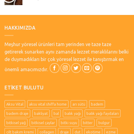
HAKKIMIZDA
Meşhur yöresel ürünleri tam yerinden ve taze taze
getirerek sunarken aynı zamanda lezzet meraklılarını belki
de duymadıkları bir çok yöresel lezzet ile tanıştırmak en
önemli amacımızdır.
ETIKET BULUTU
Aksu Vital
aksu vital shiffa home
arı sütü
badem
badem draje
bakliyat
bal
balık yağı
balık yağı faydaları
bitkisel yağ
bitkisel çaylar
bitki suyu
bitter
bulgur
cilt bakım kremi
collagen
draje
dut
ekotime
ezme