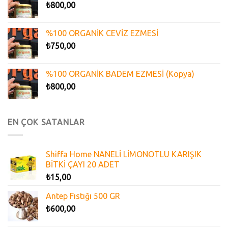
₺
800,00
%100 ORGANİK CEVİZ EZMESİ
₺
750,00
%100 ORGANİK BADEM EZMESİ (Kopya)
₺
800,00
EN ÇOK SATANLAR
Shiffa Home NANELİ LİMONOTLU KARIŞIK
BİTKİ ÇAYI 20 ADET
₺
15,00
Antep Fıstığı 500 GR
₺
600,00