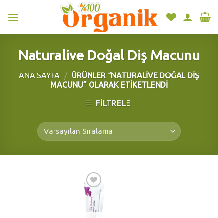
Skip
to
content
Naturalive Doğal Diş Macunu
ANA SAYFA
/
ÜRÜNLER “NATURALIVE DOĞAL DIŞ
MACUNU” OLARAK ETIKETLENDI
FILTRELE
Add to
wishlist