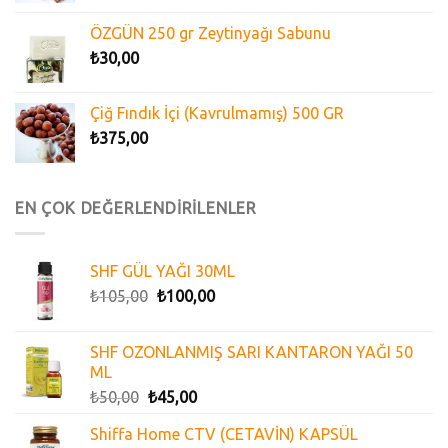
ÖZGÜN 250 gr Zeytinyağı Sabunu
₺
30,00
Çiğ Fındık İçi (Kavrulmamış) 500 GR
₺
375,00
EN ÇOK DEĞERLENDİRİLENLER
SHF GÜL YAĞI 30ML
₺
105,00
₺
100,00
SHF OZONLANMIŞ SARI KANTARON YAĞI 50
ML
₺
50,00
₺
45,00
Shiffa Home CTV (CETAVİN) KAPSÜL