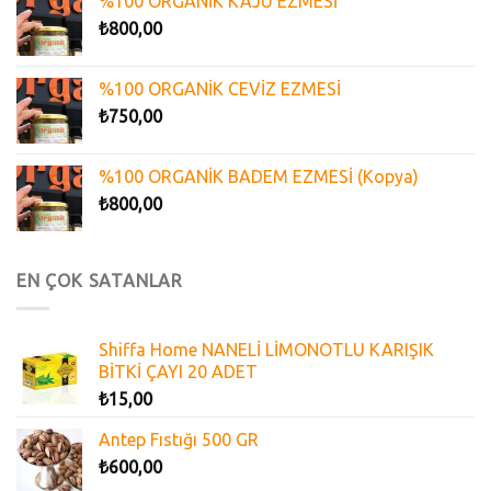
%100 ORGANİK KAJU EZMESİ
₺
800,00
%100 ORGANİK CEVİZ EZMESİ
₺
750,00
%100 ORGANİK BADEM EZMESİ (Kopya)
₺
800,00
EN ÇOK SATANLAR
Shiffa Home NANELİ LİMONOTLU KARIŞIK
BİTKİ ÇAYI 20 ADET
₺
15,00
Antep Fıstığı 500 GR
₺
600,00