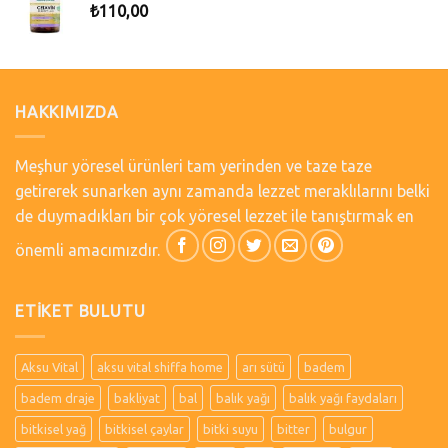
₺
110,00
HAKKIMIZDA
Meşhur yöresel ürünleri tam yerinden ve taze taze
getirerek sunarken aynı zamanda lezzet meraklılarını belki
de duymadıkları bir çok yöresel lezzet ile tanıştırmak en
önemli amacımızdır.
ETIKET BULUTU
Aksu Vital
aksu vital shiffa home
arı sütü
badem
badem draje
bakliyat
bal
balık yağı
balık yağı faydaları
bitkisel yağ
bitkisel çaylar
bitki suyu
bitter
bulgur