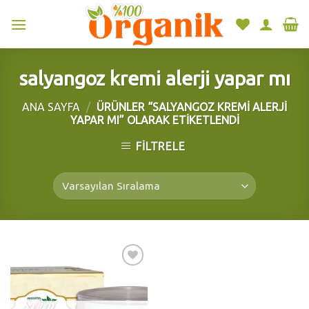
Skip
to
content
salyangoz kremi alerji yapar mı
ANA SAYFA
/
ÜRÜNLER “SALYANGOZ KREMI ALERJI
YAPAR MI” OLARAK ETIKETLENDI
FILTRELE
Add to
wishlist