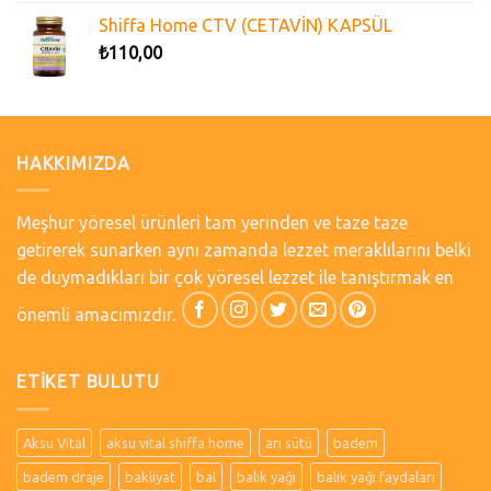
Shiffa Home CTV (CETAVİN) KAPSÜL
₺
110,00
HAKKIMIZDA
Meşhur yöresel ürünleri tam yerinden ve taze taze
getirerek sunarken aynı zamanda lezzet meraklılarını belki
de duymadıkları bir çok yöresel lezzet ile tanıştırmak en
önemli amacımızdır.
ETIKET BULUTU
Aksu Vital
aksu vital shiffa home
arı sütü
badem
badem draje
bakliyat
bal
balık yağı
balık yağı faydaları