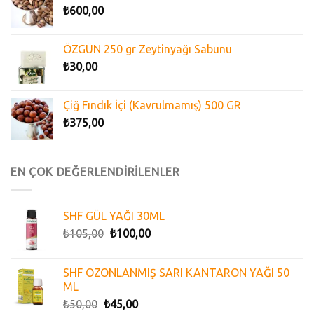
₺
600,00
ÖZGÜN 250 gr Zeytinyağı Sabunu
₺
30,00
Çiğ Fındık İçi (Kavrulmamış) 500 GR
₺
375,00
EN ÇOK DEĞERLENDİRİLENLER
SHF GÜL YAĞI 30ML
₺
105,00
₺
100,00
SHF OZONLANMIŞ SARI KANTARON YAĞI 50
ML
₺
50,00
₺
45,00