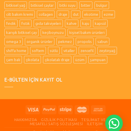
bitkisel yağ
bitkisel çaylar
bitki suyu
bitter
bulgur
cilt bakım kremi
collagen
draje
dut
ekotime
ezme
fındık
fıstık
gıda takviyeleri
kahve
kaju
kapsül
karışık bitkisel çay
keçiboynuzu
kişisel bakım ürünleri
omega 3
organik ürünler
pekmez
propolis
sabun
shiffa home
softem
sütlü
vitaller
zencefil
zeytinyağ
çam balı
çikolata
çikolatalı draje
üzüm
şampuan
E-BÜLTEN İÇİN KAYIT OL
HAKKIMIZDA
GIZLILIK POLITIKASI
TESLIMAT VE İADE
MESAFELI SATIŞ SÖZLEŞMESI
İLETIŞIM