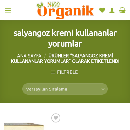
Skip
to
content
salyangoz kremi kullananlar
yorumlar
ANA SAYFA
/
ÜRÜNLER “SALYANGOZ KREMI
KULLANANLAR YORUMLAR” OLARAK ETIKETLENDI
FILTRELE
Add to