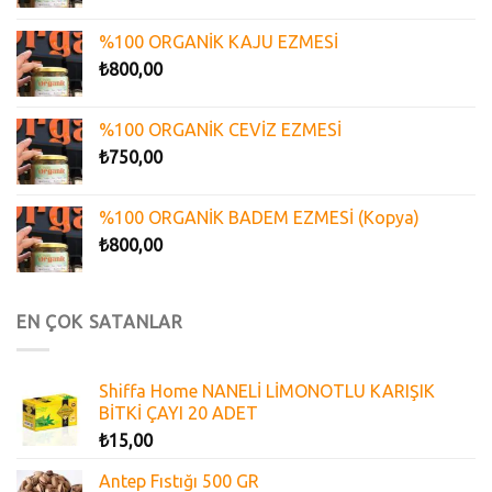
%100 ORGANİK KAJU EZMESİ
₺
800,00
%100 ORGANİK CEVİZ EZMESİ
₺
750,00
%100 ORGANİK BADEM EZMESİ (Kopya)
₺
800,00
EN ÇOK SATANLAR
Shiffa Home NANELİ LİMONOTLU KARIŞIK
BİTKİ ÇAYI 20 ADET
₺
15,00
Antep Fıstığı 500 GR