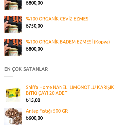
₺
800,00
%100 ORGANİK CEVİZ EZMESİ
₺
750,00
%100 ORGANİK BADEM EZMESİ (Kopya)
₺
800,00
EN ÇOK SATANLAR
Shiffa Home NANELİ LİMONOTLU KARIŞIK
BİTKİ ÇAYI 20 ADET
₺
15,00
Antep Fıstığı 500 GR
₺
600,00