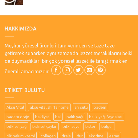
HAKKIMIZDA
Meşhur yöresel ürünleri tam yerinden ve taze taze
getirerek sunarken aynı zamanda lezzet meraklılarını belki
de duymadıkları bir çok yöresel lezzet ile tanıştırmak en
önemli amacımızdır.
ETIKET BULUTU
Aksu Vital
aksu vital shiffa home
arı sütü
badem
badem draje
bakliyat
bal
balık yağı
balık yağı faydaları
bitkisel yağ
bitkisel çaylar
bitki suyu
bitter
bulgur
cilt bakım kremi
collagen
draje
dut
ekotime
ezme