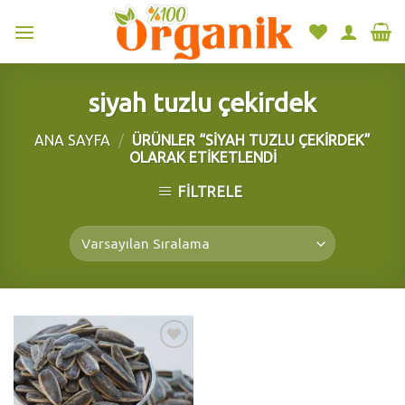
Skip
to
content
siyah tuzlu çekirdek
ANA SAYFA
/
ÜRÜNLER “SIYAH TUZLU ÇEKIRDEK”
OLARAK ETIKETLENDI
FILTRELE
Add to
wishlist