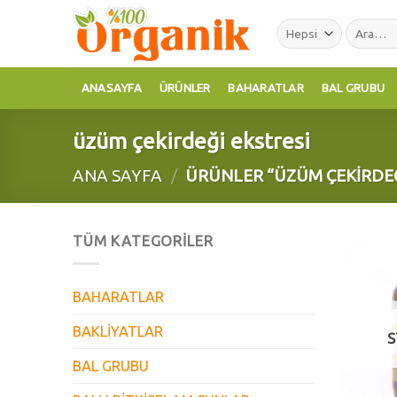
Skip
Ara:
to
content
ANASAYFA
ÜRÜNLER
BAHARATLAR
BAL GRUBU
üzüm çekirdeği ekstresi
ANA SAYFA
/
ÜRÜNLER “ÜZÜM ÇEKIRDEĞ
TÜM KATEGORILER
BAHARATLAR
BAKLİYATLAR
S
BAL GRUBU