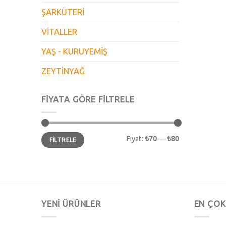
ŞARKÜTERİ
VİTALLER
YAŞ - KURUYEMİŞ
ZEYTİNYAĞ
FIYATA GÖRE FILTRELE
En
En
Fiyat:
₺70
—
₺80
FILTRELE
düşük
yüksek
fiyat
fiyat
YENİ ÜRÜNLER
EN ÇOK