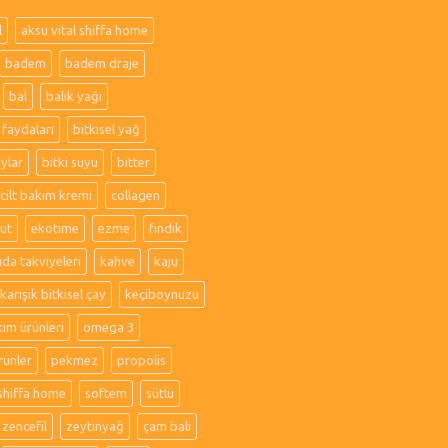
l
aksu vital shiffa home
badem
badem draje
bal
balık yağı
 faydaları
bitkisel yağ
aylar
bitki suyu
bitter
cilt bakım kremi
collagen
ut
ekotime
ezme
fındık
ıda takviyeleri
kahve
kaju
karışık bitkisel çay
keçiboynuzu
kım ürünleri
omega 3
rünler
pekmez
propolis
shiffa home
softem
sütlü
zencefil
zeytinyağ
çam balı