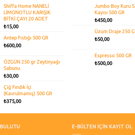
Shiffa Home NANELİ
Jumbo Boy Kuru S
LİMONOTLU KARIŞIK
Kayısı 500 GR
BİTKİ ÇAYI 20 ADET
₺
450,00
₺
15,00
Üzüm Draje 250 
Antep Fıstığı 500 GR
₺
50,00
₺
600,00
Espresso 500 GR
ÖZGÜN 250 gr Zeytinyağı
₺
500,00
Sabunu
₺
30,00
Çiğ Fındık İçi
(Kavrulmamış) 500 GR
₺
375,00
 BULUTU
E-BÜLTEN İÇİN KAYIT OL