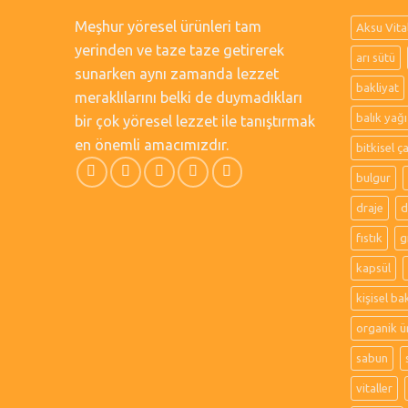
Meşhur yöresel ürünleri tam
Aksu Vita
yerinden ve taze taze getirerek
arı sütü
sunarken aynı zamanda lezzet
bakliyat
meraklılarını belki de duymadıkları
balık yağı
bir çok yöresel lezzet ile tanıştırmak
en önemli amacımızdır.
bitkisel ç
bulgur
draje
d
fıstık
g
kapsül
kişisel ba
organik ü
sabun
vitaller