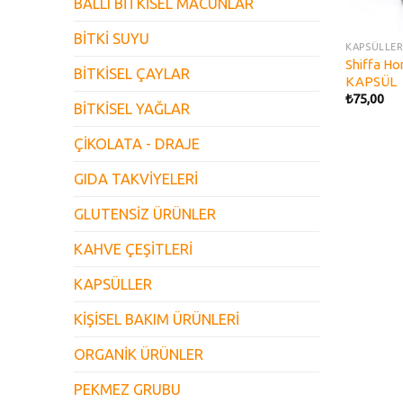
BALLI BİTKİSEL MACUNLAR
BİTKİ SUYU
KAPSÜLLE
Shiffa 
BİTKİSEL ÇAYLAR
KAPSÜL
₺
75,00
BİTKİSEL YAĞLAR
ÇİKOLATA - DRAJE
GIDA TAKVİYELERİ
GLUTENSİZ ÜRÜNLER
KAHVE ÇEŞİTLERİ
KAPSÜLLER
KİŞİSEL BAKIM ÜRÜNLERİ
ORGANİK ÜRÜNLER
PEKMEZ GRUBU