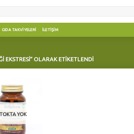
GIDA TAKVIYELERI
İLETIŞIM
I EKSTRESI” OLARAK ETIKETLENDI
Add to
wishlist
TOKTA YOK