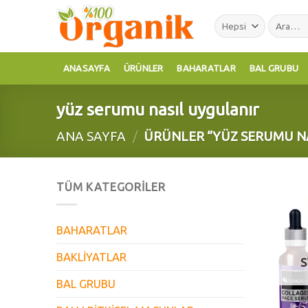
Skip
Ara:
to
content
ANASAYFA
ÜRÜNLER
BAHARATLAR
BAL GRUBU
yüz serumu nasıl uygulanır
ANA SAYFA
/
ÜRÜNLER “YÜZ SERUMU NA
TÜM KATEGORILER
BAHARATLAR
BAKLİYATLAR
S
BAL GRUBU