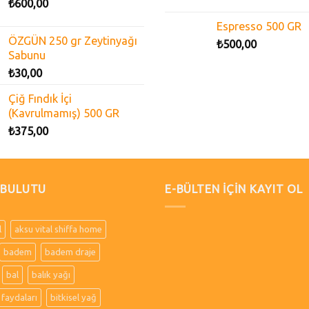
₺
600,00
Espresso 500 GR
ÖZGÜN 250 gr Zeytinyağı
₺
500,00
Sabunu
₺
30,00
Çiğ Fındık İçi
(Kavrulmamış) 500 GR
₺
375,00
 BULUTU
E-BÜLTEN İÇİN KAYIT OL
l
aksu vital shiffa home
badem
badem draje
bal
balık yağı
 faydaları
bitkisel yağ