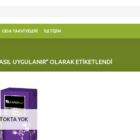
GIDA TAKVIYELERI
İLETIŞIM
SIL UYGULANIR” OLARAK ETIKETLENDI
Add to
wishlist
TOKTA YOK