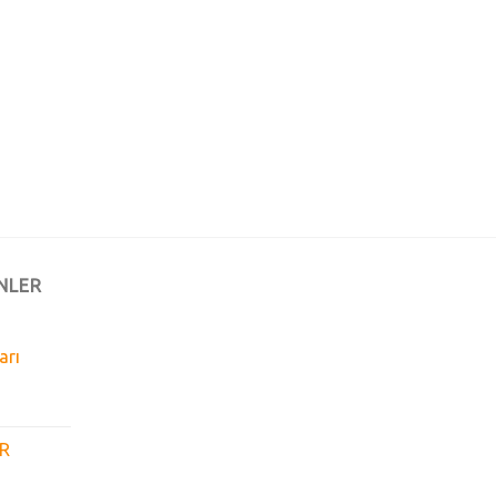
NLER
arı
GR