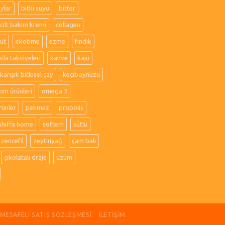
aylar
bitki suyu
bitter
cilt bakım kremi
collagen
ut
ekotime
ezme
fındık
ıda takviyeleri
kahve
kaju
karışık bitkisel çay
keçiboynuzu
kım ürünleri
omega 3
rünler
pekmez
propolis
shiffa home
softem
sütlü
zencefil
zeytinyağ
çam balı
çikolatalı draje
üzüm
MESAFELI SATIŞ SÖZLEŞMESI
İLETIŞIM