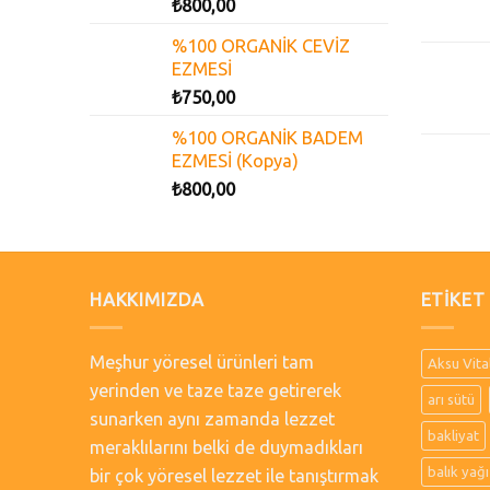
₺
800,00
%100 ORGANİK CEVİZ
EZMESİ
₺
750,00
%100 ORGANİK BADEM
EZMESİ (Kopya)
₺
800,00
HAKKIMIZDA
ETIKET
Meşhur yöresel ürünleri tam
Aksu Vita
yerinden ve taze taze getirerek
arı sütü
sunarken aynı zamanda lezzet
bakliyat
meraklılarını belki de duymadıkları
balık yağı
bir çok yöresel lezzet ile tanıştırmak