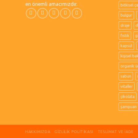
en önemli amacımızdır.
bitkisel ç
bulgur
draje
d
fıstık
g
kapsül
kişisel ba
organik ü
sabun
vitaller
çikolata
şampuan
HAKKIMIZDA
GIZLILIK POLITIKASI
TESLIMAT VE İADE