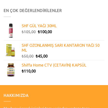
EN ÇOK DEĞERLENDİRİLENLER
SHF GÜL YAĞI 30ML
₺
105,00
₺
100,00
SHF OZONLANMIŞ SARI KANTARON YAĞI 50
ML
₺
50,00
₺
45,00
Shiffa Home CTV (CETAVİN) KAPSÜL
₺
110,00
HAKKIMIZDA