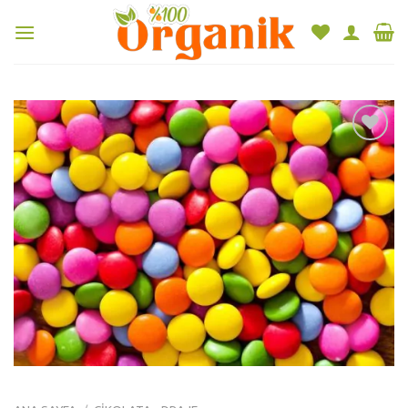
Skip
to
content
Add to
wishlist