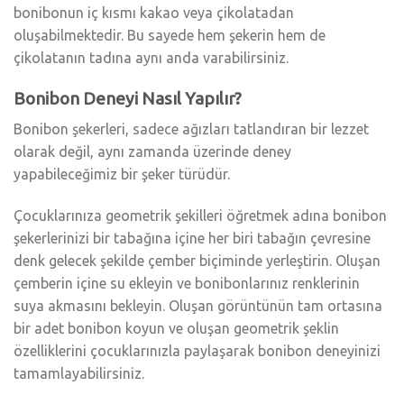
bonibonun iç kısmı kakao veya çikolatadan
oluşabilmektedir. Bu sayede hem şekerin hem de
çikolatanın tadına aynı anda varabilirsiniz.
Bonibon Deneyi Nasıl Yapılır?
Bonibon şekerleri, sadece ağızları tatlandıran bir lezzet
olarak değil, aynı zamanda üzerinde deney
yapabileceğimiz bir şeker türüdür.
Çocuklarınıza geometrik şekilleri öğretmek adına bonibon
şekerlerinizi bir tabağına içine her biri tabağın çevresine
denk gelecek şekilde çember biçiminde yerleştirin. Oluşan
çemberin içine su ekleyin ve bonibonlarınız renklerinin
suya akmasını bekleyin. Oluşan görüntünün tam ortasına
bir adet bonibon koyun ve oluşan geometrik şeklin
özelliklerini çocuklarınızla paylaşarak bonibon deneyinizi
tamamlayabilirsiniz.