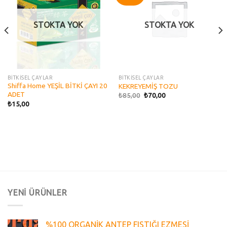
wishlist
wishlist
STOKTA YOK
STOKTA YOK
BİTKİSEL ÇAYLAR
BİTKİSEL ÇAYLAR
Shiffa Home YEŞİL BİTKİ ÇAYI 20
KEKREYEMİŞ TOZU
ADET
₺
85,00
₺
70,00
₺
15,00
YENİ ÜRÜNLER
%100 ORGANİK ANTEP FISTIĞI EZMESİ