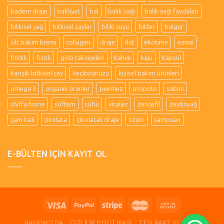
badem draje
bakliyat
bal
balık yağı
balık yağı faydaları
bitkisel yağ
bitkisel çaylar
bitki suyu
bitter
bulgur
cilt bakım kremi
collagen
draje
dut
ekotime
ezme
fındık
fıstık
gıda takviyeleri
kahve
kaju
kapsül
karışık bitkisel çay
keçiboynuzu
kişisel bakım ürünleri
omega 3
organik ürünler
pekmez
propolis
sabun
shiffa home
softem
sütlü
vitaller
zencefil
zeytinyağ
çam balı
çikolata
çikolatalı draje
üzüm
şampuan
E-BÜLTEN İÇİN KAYIT OL
HAKKIMIZDA
GIZLILIK POLITIKASI
TESLIMAT VE İADE