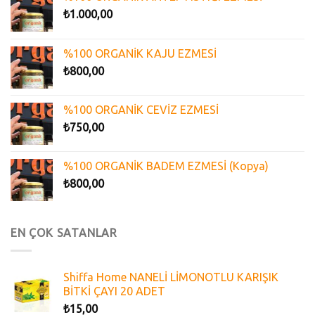
₺
1.000,00
%100 ORGANİK KAJU EZMESİ
₺
800,00
%100 ORGANİK CEVİZ EZMESİ
₺
750,00
%100 ORGANİK BADEM EZMESİ (Kopya)
₺
800,00
EN ÇOK SATANLAR
Shiffa Home NANELİ LİMONOTLU KARIŞIK
BİTKİ ÇAYI 20 ADET
₺
15,00