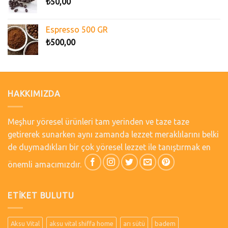
₺
50,00
Espresso 500 GR
₺
500,00
HAKKIMIZDA
Meşhur yöresel ürünleri tam yerinden ve taze taze
getirerek sunarken aynı zamanda lezzet meraklılarını belki
de duymadıkları bir çok yöresel lezzet ile tanıştırmak en
önemli amacımızdır.
ETIKET BULUTU
Aksu Vital
aksu vital shiffa home
arı sütü
badem