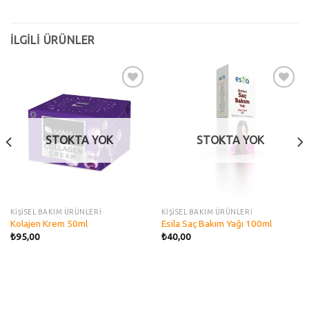
İLGILI ÜRÜNLER
Add to
Add to
wishlist
wishlist
STOKTA YOK
STOKTA YOK
KİŞİSEL BAKIM ÜRÜNLERİ
KİŞİSEL BAKIM ÜRÜNLERİ
Kolajen Krem 50ml
Esila Saç Bakım Yağı 100ml
₺
95,00
₺
40,00