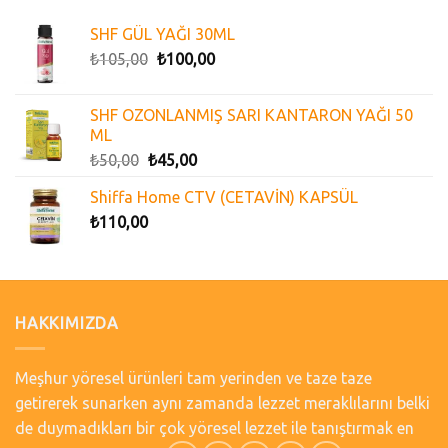
SHF GÜL YAĞI 30ML
₺
105,00
₺
100,00
SHF OZONLANMIŞ SARI KANTARON YAĞI 50
ML
₺
50,00
₺
45,00
Shiffa Home CTV (CETAVİN) KAPSÜL
₺
110,00
HAKKIMIZDA
Meşhur yöresel ürünleri tam yerinden ve taze taze
getirerek sunarken aynı zamanda lezzet meraklılarını belki
de duymadıkları bir çok yöresel lezzet ile tanıştırmak en