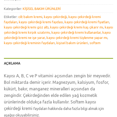
Kategoriler:
KİŞİSEL BAKIM ÜRÜNLERİ
Etiketler:
cilt bakım kremi
,
kayısı çekirdeği
,
kayısı çekirdeği kremi
faydaları
,
kayısı çekirdeği kremi faydası
,
kayısı çekirdeği kremi fiyatları
,
kayısı çekirdeği kremi göz altı
,
kayısı çekirdeği kremi kaş çıkarır mı
,
kayısı
çekirdeği kremi kirpik uzatırmı
,
kayısı çekirdeği kremi kullananlar
,
kayısı
çekirdeği kremi ne işe yarar
,
kayısı çekirdeği kremi tüylenme yapar mı
,
kayısı çekirdeği kreminin faydaları
,
kişisel bakım ürünleri
,
softem
AÇIKLAMA
Kayısı A, B, C ve P vitamini açısından zengin bir meyvedir.
Bol miktarda demir içerir. Magnezyum, kalsiyum, fosfor,
kükürt, bakır, manganez mineralleri açısından da
zengindir. Çekirdeğinden elde edilen yağ kozmetik
ürünlerinde oldukça fazla kullanılır. Softem kayısı
çekirdeği kremi
faydaları hakkında daha fazla bilgi almak için
aşağıyı okuyabilirsiniz.