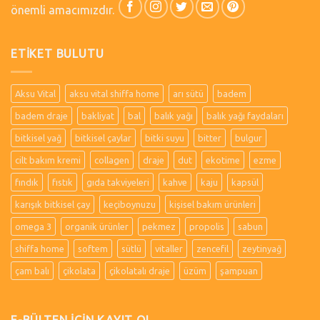
önemli amacımızdır.
ETIKET BULUTU
Aksu Vital
aksu vital shiffa home
arı sütü
badem
badem draje
bakliyat
bal
balık yağı
balık yağı faydaları
bitkisel yağ
bitkisel çaylar
bitki suyu
bitter
bulgur
cilt bakım kremi
collagen
draje
dut
ekotime
ezme
fındık
fıstık
gıda takviyeleri
kahve
kaju
kapsül
karışık bitkisel çay
keçiboynuzu
kişisel bakım ürünleri
omega 3
organik ürünler
pekmez
propolis
sabun
shiffa home
softem
sütlü
vitaller
zencefil
zeytinyağ
çam balı
çikolata
çikolatalı draje
üzüm
şampuan
E-BÜLTEN İÇİN KAYIT OL