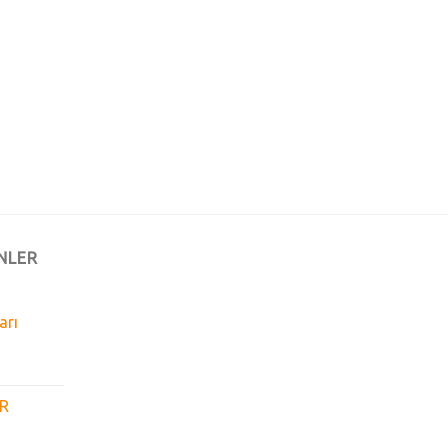
NLER
arı
GR