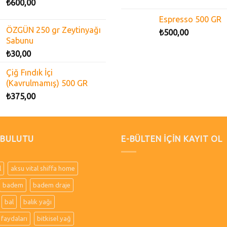
₺
600,00
Espresso 500 GR
ÖZGÜN 250 gr Zeytinyağı
₺
500,00
Sabunu
₺
30,00
Çiğ Fındık İçi
(Kavrulmamış) 500 GR
₺
375,00
 BULUTU
E-BÜLTEN İÇİN KAYIT OL
l
aksu vital shiffa home
badem
badem draje
bal
balık yağı
 faydaları
bitkisel yağ