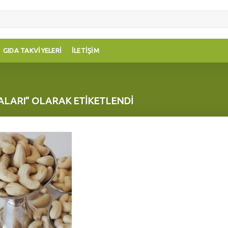
GIDA TAKVIYELERI
İLETIŞIM
ALARI” OLARAK ETIKETLENDI
Add to
wishlist