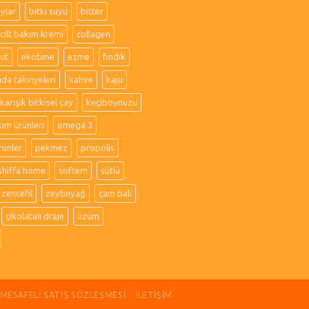
aylar
bitki suyu
bitter
cilt bakım kremi
collagen
ut
ekotime
ezme
fındık
ıda takviyeleri
kahve
kaju
karışık bitkisel çay
keçiboynuzu
kım ürünleri
omega 3
rünler
pekmez
propolis
shiffa home
softem
sütlü
zencefil
zeytinyağ
çam balı
çikolatalı draje
üzüm
MESAFELI SATIŞ SÖZLEŞMESI
İLETIŞIM