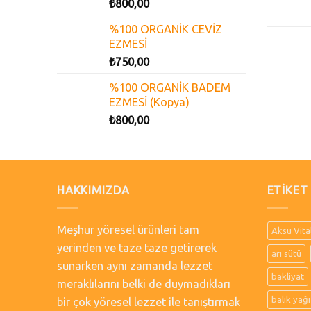
₺
800,00
%100 ORGANİK CEVİZ
EZMESİ
₺
750,00
%100 ORGANİK BADEM
EZMESİ (Kopya)
₺
800,00
HAKKIMIZDA
ETIKET
Meşhur yöresel ürünleri tam
Aksu Vita
yerinden ve taze taze getirerek
arı sütü
sunarken aynı zamanda lezzet
bakliyat
meraklılarını belki de duymadıkları
balık yağı
bir çok yöresel lezzet ile tanıştırmak