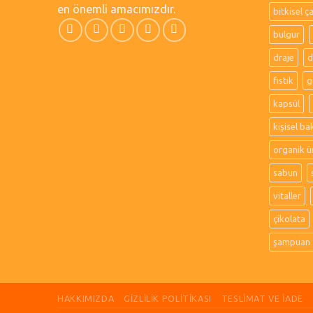
en önemli amacımızdır.
bitkisel ç
bulgur
draje
d
fıstık
g
kapsül
kişisel ba
organik ü
sabun
vitaller
çikolata
şampuan
HAKKIMIZDA
GIZLILIK POLITIKASI
TESLIMAT VE İADE