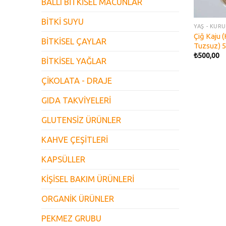
BALLI BİTKİSEL MACUNLAR
BİTKİ SUYU
YAŞ - KUR
Çiğ Kaju 
BİTKİSEL ÇAYLAR
Tuzsuz) 
₺
500,00
BİTKİSEL YAĞLAR
ÇİKOLATA - DRAJE
GIDA TAKVİYELERİ
GLUTENSİZ ÜRÜNLER
KAHVE ÇEŞİTLERİ
KAPSÜLLER
KİŞİSEL BAKIM ÜRÜNLERİ
ORGANİK ÜRÜNLER
PEKMEZ GRUBU