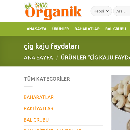
Skip
Ara:
to
content
ANASAYFA
ÜRÜNLER
BAHARATLAR
BAL GRUBU
çig kaju faydaları
ANA SAYFA
/
ÜRÜNLER “ÇIG KAJU FAYD
TÜM KATEGORILER
BAHARATLAR
BAKLİYATLAR
BAL GRUBU