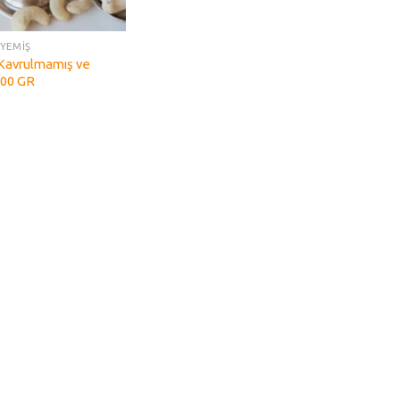
UYEMİŞ
(Kavrulmamış ve
500 GR